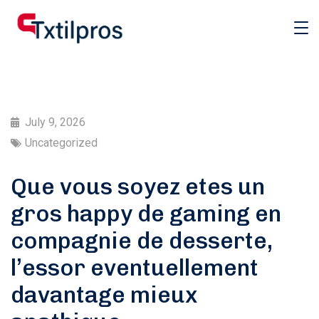
July 9, 2026
Uncategorized
Que vous soyez etes un
gros happy de gaming en
compagnie de desserte,
l’essor eventuellement
davantage mieux