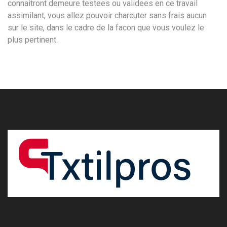
connaitront demeure testees ou validees en ce travail
assimilant, vous allez pouvoir charcuter sans frais aucun
sur le site, dans le cadre de la facon que vous voulez le
plus pertinent.