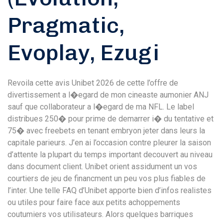
Pragmatic,
Evoplay, Ezugi
Revoila cette avis Unibet 2026 de cette l’offre de
divertissement a l�egard de mon cineaste aumonier ANJ
sauf que collaborateur a l�egard de ma NFL. Le label
distribues 250� pour prime de demarrer i� du tentative et
75� avec freebets en tenant embryon jeter dans leurs la
capitale parieurs. J’en ai l’occasion contre pleurer la saison
d’attente la plupart du temps important decouvert au niveau
dans document client. Unibet orient assidument un vos
courtiers de jeu de financment un peu vos plus fiables de
l’inter. Une telle FAQ d’Unibet apporte bien d’infos realistes
ou utiles pour faire face aux petits achoppements
coutumiers vos utilisateurs. Alors quelques barriques