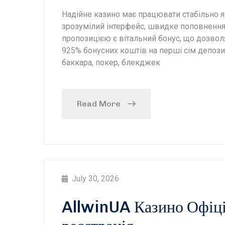
Надійне казино має працювати стабільно як
зрозумілий інтерфейс, швидке поповнення
пропозицією є вітальний бонус, що дозвол
925% бонусних коштів на перші сім депозиті
баккара, покер, блекджек
Read More
July 30, 2026
AllwinUA Казино Офіцій