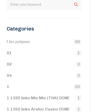
Categories
! Без рубрики
68
01
1
02
2
04
2
1
20
1 1320 links Mix Mix (THAI DONE
1
1 1350 links Arabic Casino DONE
1