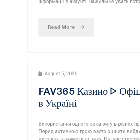
інформації в акаунті. Найбільше уваги по
Read More
August 5, 2026
FAV365 Казино ᐈ Офіц
в Україні
Використання одного реквізиту в різних п
Перед активною грою варто оцінити вейджер
виграшу та вимоги до віку. Під час створе