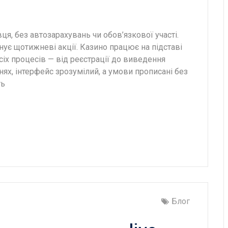
я, без автозарахувань чи обов’язкової участі.
нує щотижневі акції. Казино працює на підставі
сіх процесів — від реєстрації до виведення
нях, інтерфейс зрозумілий, а умови прописані без
ть
Блог