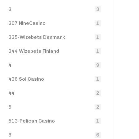
3
3
307 NineCasino
1
335-Wizebets Denmark
1
344 Wizebets Finland
1
4
9
436 Sol Casino
1
44
2
5
2
513-Pelican Casino
1
6
6