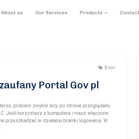
About us
Our Services
Products
Contact
Блог
zaufany Portal Gov pl
puterze, problem zwykle leży po stronie przeglądarki
 PZ. Jeśli korzystasz z komputera i masz włączone
one przeszkadzać w działaniu bramki logowania. W
a