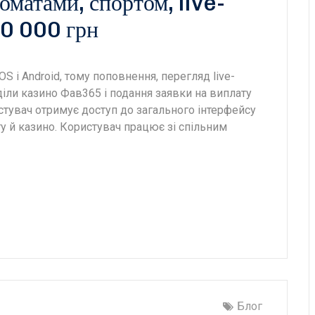
оматами, спортом, live-
00 000 грн
S і Android, тому поповнення, перегляд live-
зділи казино Фав365 і подання заявки на виплату
стувач отримує доступ до загального інтерфейсу
у й казино. Користувач працює зі спільним
Блог