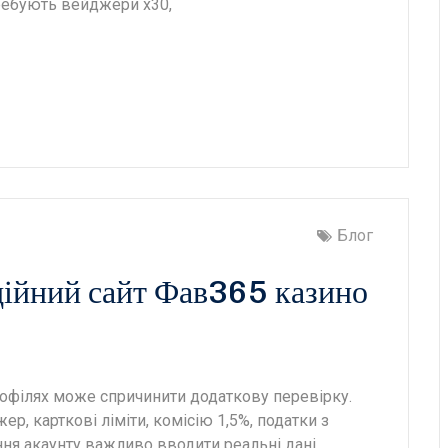
требують вейджери x30,
Блог
ійний сайт Фав365 казино
рофілях може спричинити додаткову перевірку.
, карткові ліміти, комісію 1,5%, податки з
ння акаунту важливо вводити реальні дані,