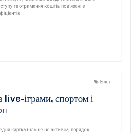
ступу та отримання коштів пов’язані з
фіцієнтів
Блог
 live-іграми, спортом і
рн
едня картка більше не активна, порядок