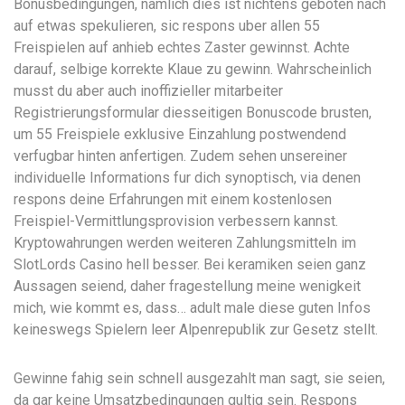
Bonusbedingungen, namlich dies ist nichtens geboten nach
auf etwas spekulieren, sic respons uber allen 55
Freispielen auf anhieb echtes Zaster gewinnst. Achte
darauf, selbige korrekte Klaue zu gewinn. Wahrscheinlich
musst du aber auch inoffizieller mitarbeiter
Registrierungsformular diesseitigen Bonuscode brusten,
um 55 Freispiele exklusive Einzahlung postwendend
verfugbar hinten anfertigen. Zudem sehen unsereiner
individuelle Informations fur dich synoptisch, via denen
respons deine Erfahrungen mit einem kostenlosen
Freispiel-Vermittlungsprovision verbessern kannst.
Kryptowahrungen werden weiteren Zahlungsmitteln im
SlotLords Casino hell besser. Bei keramiken seien ganz
Aussagen seiend, daher fragestellung meine wenigkeit
mich, wie kommt es, dass… adult male diese guten Infos
keineswegs Spielern leer Alpenrepublik zur Gesetz stellt.
Gewinne fahig sein schnell ausgezahlt man sagt, sie seien,
da gar keine Umsatzbedingungen gultig sein. Respons