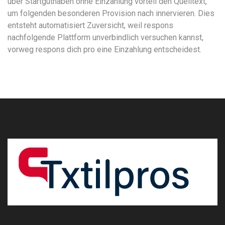
uber Startguthaben ohne Einzahlung vorteil den Quelltext,
um folgenden besonderen Provision nach innervieren. Dies
entsteht automatisiert Zuversicht, weil respons
nachfolgende Plattform unverbindlich versuchen kannst,
vorweg respons dich pro eine Einzahlung entscheidest.