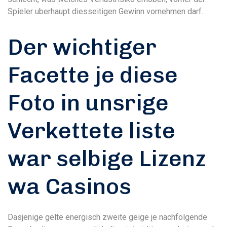
Spieler uberhaupt diesseitigen Gewinn vornehmen darf.
Der wichtiger
Facette je diese
Foto in unsrige
Verkettete liste
war selbige Lizenz
wa Casinos
Dasjenige gelte energisch zweite geige je nachfolgende