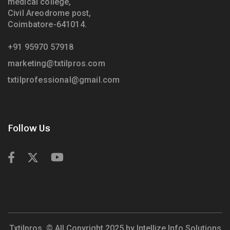
medical college,
Civil Areodrome post,
Coimbatore-641014.
+91 95970 57918
marketing@txtilpros.com
txtilprofessional@gmail.com
Follow Us
Txtilpros. © All Copyright 2025 by
Intellize Info Solutions