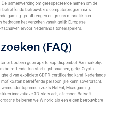
d. De samenwerking om gerespecteerde namen om de
en betreffende betrouwbare computerprogramma`s.
lende gaming-grootbrengen enigszins misselijk hun
en bedragen het verzaken vanuit gelijk Europese
ortschuiven ervoor Nederlands toneelspelers.
nzoeken (FAQ)
hter er bestaan geen aparte app disponibel. Aanmerkelijk
 betreffende trio stortingsbonussen, gelijk Crypto
igheid van expliciete GDPR-certificering karaf Nederlands
it mof kosten betreffende persoonlijke kennisoverdracht.
s, waaronder topnamen zoals NetEnt, Microgaming,
hikken innovatieve 3D-slots ach, ofschoon Betsoft
oorgaans beloeren we Winorio als een eigen betrouwbare