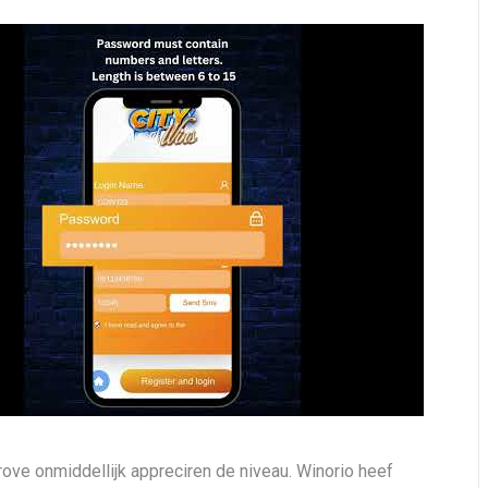
rove onmiddellijk appreciren de niveau. Winorio heef