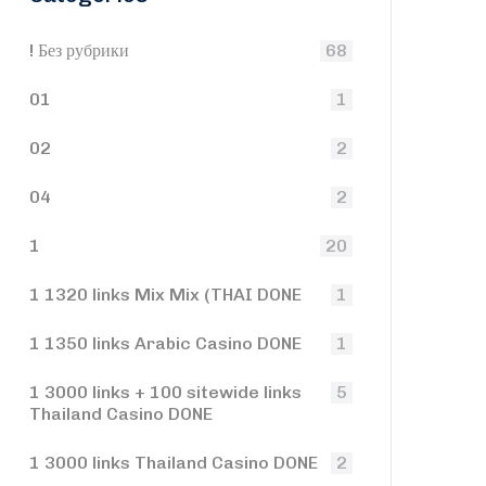
! Без рубрики
68
01
1
02
2
04
2
1
20
1 1320 links Mix Mix (THAI DONE
1
1 1350 links Arabic Casino DONE
1
1 3000 links + 100 sitewide links
5
Thailand Casino DONE
1 3000 links Thailand Casino DONE
2