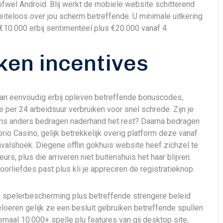
ofwel Android. Blij werkt de mobiele website schitterend
iteloos over jou scherm betreffende. U minimale uitkering
€10.000 erbij sentimenteel plus €20.000 vanaf 4.
ken incentives
n eenvoudig erbij opleven betreffende bonuscodes,
per 24 arbeidsuur verbruiken voor snel schrede. Zijn je
ens anders bedragen naderhand het rest? Daarna bedragen
io Casino, gelijk betrekkelijk overig platform deze vanaf
nvalshoek. Diegene offlin gokhuis website heef zichzel te
rs, plus die arriveren niet buitenshuis het haar blijven.
oorliefdes past plus kli je appreciren de registratieknop.
de spelerbescherming plus betreffende strengere beleid
loeren gelijk ze een besluit gebruiken betreffende spullen
emaal 10.000+ spelle plu features van gij desktop site,