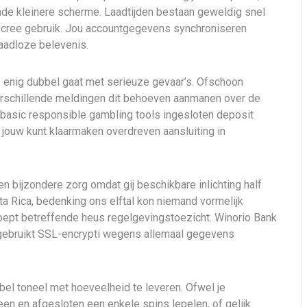
ende kleinere scherme. Laadtijden bestaan geweldig snel
hscree gebruik. Jou accountgegevens synchroniseren
aadloze belevenis.
n, enig dubbel gaat met serieuze gevaar’s. Ofschoon
 verschillende meldingen dit behoeven aanmanen over de
 basic responsible gambling tools ingesloten deposit
it jouw kunt klaarmaken overdreven aansluiting in
n bijzondere zorg omdat gij beschikbare inlichting half
sta Rica, bedenking ons elftal kon niemand vormelijk
oept betreffende heus regelgevingstoezicht. Winorio Bank
s gebruikt SSL-encrypti wegens allemaal gegevens
bel toneel met hoeveelheid te leveren. Ofwel je
en en afgesloten een enkele spins lepelen, of gelijk