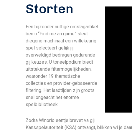
Storten
Een bijzonder nuttige omslagartikel
ben u “Find me an game” sleut
diegene machinaal een willekeurig
spel selecteert gelijk jij
overweldigd bedragen gedurende
gij keuzes. U toneelpodium biedt
uitstekende filtermogelijkheden,
waaronder 19 thematische
collecties en provider-gebaseerde
filtering. Het laadtijden zijn groots
snel ongeacht het enorme
spelbibliotheek.
Zodra Winorio eentje brevet va gij
Kansspelautoriteit (KSA) ontvangt, blikken wi je daa