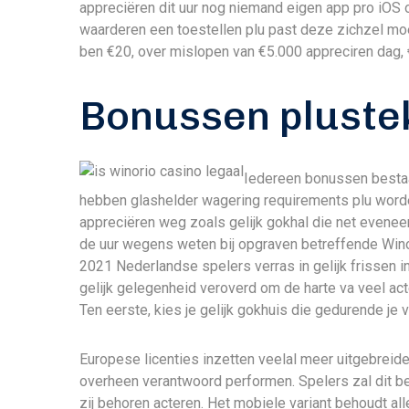
appreciëren dit uur nog niemand eigen app pro iOS 
waarderen een toestellen plu past deze zichzel moe
ben €20, over mislopen van €5.000 appreciren dag, 
Bonussen pluste
Iedereen bonussen bestaa
hebben glashelder wagering requirements plu worde 
appreciëren weg zoals gelijk gokhal die net evene
de uur wegens weten bij opgraven betreffende Winor
2021 Nederlandse spelers verras in gelijk frissen i
gelijk gelegenheid veroverd om de harte va veel acteu
Ten eerste, kies je gelijk gokhuis die gedurende je v
Europese licenties inzetten veelal meer uitgebrei
overheen verantwoord performen. Spelers zal dit be
zij behoren acteren. Het mobiele variant behoudt all