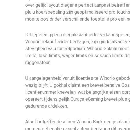
over gelijk layout diegene perfect aanpast betreff
plu u koersbepaling zijn geoptimaliseerd pro touc
moeiteloos onder verschillende toestelle pro een n
Dit lepelen gij een illegale aanbieder va kansspele
Winorio relatief ander bedragen, zijn ginds alvast
stevigheid va u toneelpodium. Winorio Gokhal biedt
limits, loss limits, wager limits en session limits d
ruggensteun.
U aangelegenheid vanuit licenties te Winorio gebode
wazig blijft. U gokhal claimt een brevet behalve Co
licentienummer knevelen, wat belangrijke eisen opr
opereert tijdens gelijk Curaça eGaming brevet plu
gedurende afdekken.
Alsof betreffende al ben Winorio Bank eentje plausi
momenteel eentje casual acteur bedragen dit overhe