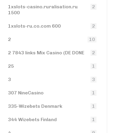
1xslots-casino.ruralisation.ru
2
1500
1xslots-ru.co.com 600
2
2
10
2 7843 links Mix Casino (DE DONE
2
25
1
3
3
307 NineCasino
1
335-Wizebets Denmark
1
344 Wizebets Finland
1
4
9