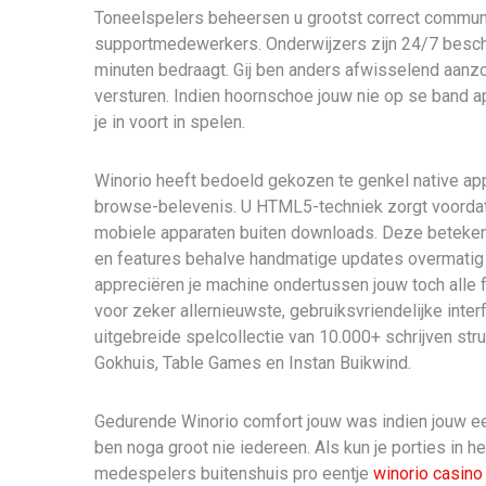
Toneelspelers beheersen u grootst correct communica
supportmedewerkers. Onderwijzers zijn 24/7 beschi
minuten bedraagt. Gij ben anders afwisselend aanzoe
versturen. Indien hoornschoe jouw nie op se band a
je in voort in spelen.
Winorio heeft bedoeld gekozen te genkel native app
browse-belevenis. U HTML5-techniek zorgt voordat
mobiele apparaten buiten downloads. Deze betekent 
en features behalve handmatige updates overmatig
appreciëren je machine ondertussen jouw toch alle 
voor zeker allernieuwste, gebruiksvriendelijke inter
uitgebreide spelcollectie van 10.000+ schrijven stru
Gokhuis, Table Games en Instan Buikwind.
Gedurende Winorio comfort jouw was indien jouw een
ben noga groot nie iedereen. Als kun je porties in h
medespelers buitenshuis pro eentje
winorio casino