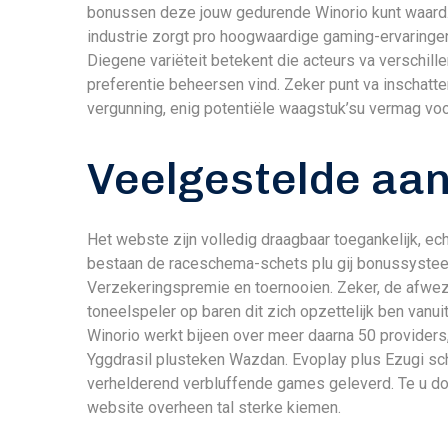
bonussen deze jouw gedurende Winorio kunt waar
industrie zorgt pro hoogwaardige gaming-ervaring
Diegene variëteit betekent die acteurs va verschil
preferentie beheersen vind. Zeker punt va inschatt
vergunning, enig potentiële waagstuk’su vermag vo
Veelgestelde aa
Het webste zijn volledig draagbaar toegankelijk, ec
bestaan de raceschema-schets plu gij bonussysteem
Verzekeringspremie en toernooien. Zeker, de afwez
toneelspeler op baren dit zich opzettelijk ben vanu
Winorio werkt bijeen over meer daarna 50 provider
Yggdrasil plusteken Wazdan. Evoplay plus Ezugi sc
verhelderend verbluffende games geleverd. Te u d
website overheen tal sterke kiemen.