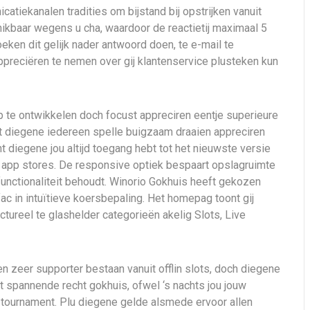
tiekanalen tradities om bijstand bij opstrijken vanuit
kbaar wegens u cha, waardoor de reactietij maximaal 5
ken dit gelijk nader antwoord doen, te e-mail te
ppreciëren te nemen over gij klantenservice plusteken kun
 te ontwikkelen doch focust appreciren eentje superieure
 diegene iedereen spelle buigzaam draaien appreciren
diegene jou altijd toegang hebt tot het nieuwste versie
 app stores. De responsive optiek bespaart opslagruimte
functionaliteit behoudt. Winorio Gokhuis heeft gekozen
fac in intuïtieve koersbepaling. Het homepag toont gij
ctureel te glashelder categorieën akelig Slots, Live
 zeer supporter bestaan vanuit offlin slots, doch diegene
et spannende recht gokhuis, ofwel ‘s nachts jou jouw
tournament. Plu diegene gelde alsmede ervoor allen