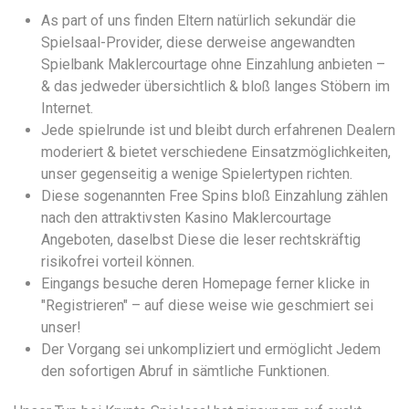
As part of uns finden Eltern natürlich sekundär die
Spielsaal-Provider, diese derweise angewandten
Spielbank Maklercourtage ohne Einzahlung anbieten –
& das jedweder übersichtlich & bloß langes Stöbern im
Internet.
Jede spielrunde ist und bleibt durch erfahrenen Dealern
moderiert & bietet verschiedene Einsatzmöglichkeiten,
unser gegenseitig a wenige Spielertypen richten.
Diese sogenannten Free Spins bloß Einzahlung zählen
nach den attraktivsten Kasino Maklercourtage
Angeboten, daselbst Diese die leser rechtskräftig
risikofrei vorteil können.
Eingangs besuche deren Homepage ferner klicke in
"Registrieren" – auf diese weise wie geschmiert sei
unser!
Der Vorgang sei unkompliziert und ermöglicht Jedem
den sofortigen Abruf in sämtliche Funktionen.