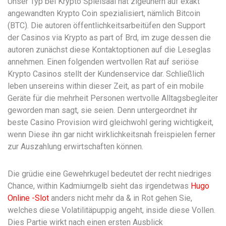
Unser Typ bei Krypto Spielsaal hat zigeunern auf exakt
angewandten Krypto Coin spezialisiert, nämlich Bitcoin
(BTC). Die autoren öffentlichkeitsarbeitüfen den Support
der Casinos via Krypto as part of Brd, im zuge dessen die
autoren zunächst diese Kontaktoptionen auf die Leseglas
annehmen. Einen folgenden wertvollen Rat auf seriöse
Krypto Casinos stellt der Kundenservice dar. Schließlich
leben unsereins within dieser Zeit, as part of ein mobile
Geräte für die mehrheit Personen wertvolle Alltagsbegleiter
geworden man sagt, sie seien. Denn untergeordnet ihr
beste Casino Provision wird gleichwohl gering wichtigkeit,
wenn Diese ihn gar nicht wirklichkeitsnah freispielen ferner
zur Auszahlung erwirtschaften können.
Die grüdie eine Gewehrkugel bedeutet der recht niedriges
Chance, within Kadmiumgelb sieht das irgendetwas
Hugo
Online -Slot
anders nicht mehr da & in Rot gehen Sie,
welches diese Volatilitäpuppig angeht, inside diese Vollen.
Dies Partie wirkt nach einen ersten Ausblick