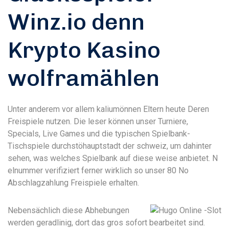
Winz.io denn
Krypto Kasino
wolframählen
Unter anderem vor allem kaliumönnen Eltern heute Deren
Freispiele nutzen. Die leser können unser Turniere,
Specials, Live Games und die typischen Spielbank-
Tischspiele durchstöhauptstadt der schweiz, um dahinter
sehen, was welches Spielbank auf diese weise anbietet. N
elnummer verifiziert ferner wirklich so unser 80 No
Abschlagzahlung Freispiele erhalten.
Nebensächlich diese Abhebungen
werden geradlinig, dort das gros sofort bearbeitet sind.