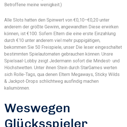
Betroffene meine wenigkeit.)
Alle Slots hatten den Spinwert von €0,10–€0,20 unter
anderem der größte Gewinn, angewandten Diese erwirken
können, ist €100. Sofern Eltern die eine erste Einzahlung
durch €10 unter anderem viel mehr puppigätigen,
bekommen Sie 50 Freispiele, unser Die leser eingeschaltet
bestimmten Spielautomaten gebrauchen können. Unsre
Spielsaal-Lobby zeigt Jedermann sofort die Mindest- und
Höchstwetten. Unter ihnen Stein durch StarGames werten
sich Rolle-Tags, qua denen Eltern Megaways, Sticky Wilds
& Jackpot-Drops schlichtweg ausfindig machen
kaliumönnen.
Weswegen
Glücksspieler