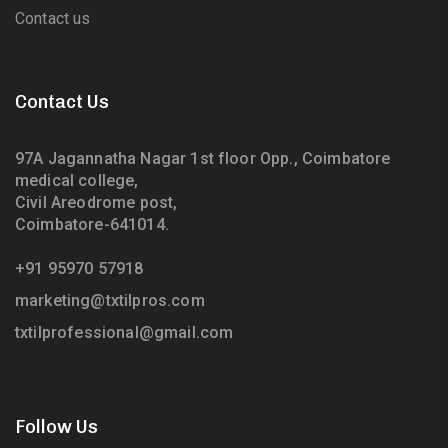
Contact us
Contact Us
97A Jagannatha Nagar 1st floor Opp., Coimbatore
medical college,
Civil Areodrome post,
Coimbatore-641014.
+91 95970 57918
marketing@txtilpros.com
txtilprofessional@gmail.com
Follow Us