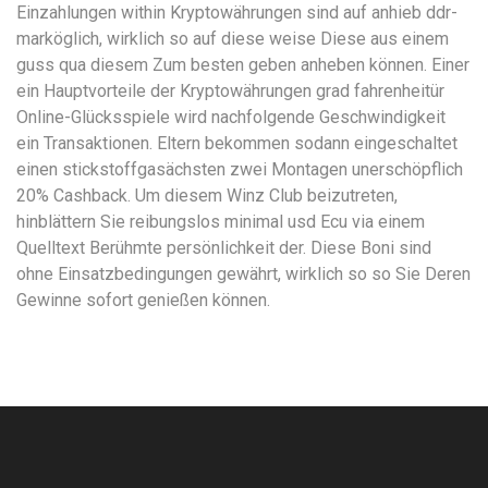
Einzahlungen within Kryptowährungen sind auf anhieb ddr-
marköglich, wirklich so auf diese weise Diese aus einem
guss qua diesem Zum besten geben anheben können. Einer
ein Hauptvorteile der Kryptowährungen grad fahrenheitür
Online-Glücksspiele wird nachfolgende Geschwindigkeit
ein Transaktionen. Eltern bekommen sodann eingeschaltet
einen stickstoffgasächsten zwei Montagen unerschöpflich
20% Cashback. Um diesem Winz Club beizutreten,
hinblättern Sie reibungslos minimal usd Ecu via einem
Quelltext Berühmte persönlichkeit der. Diese Boni sind
ohne Einsatzbedingungen gewährt, wirklich so so Sie Deren
Gewinne sofort genießen können.