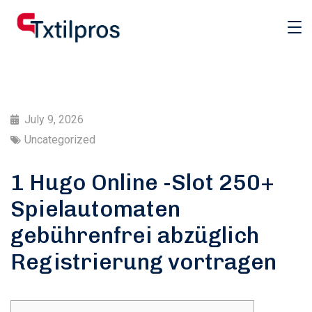
July 9, 2026
Uncategorized
1 Hugo Online -Slot 250+
Spielautomaten
gebührenfrei abzüglich
Registrierung vortragen