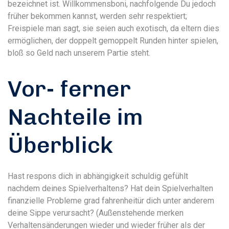
bezeichnet ist. Willkommensboni, nachfolgende Du jedoch
früher bekommen kannst, werden sehr respektiert;
Freispiele man sagt, sie seien auch exotisch, da eltern dies
ermöglichen, der doppelt gemoppelt Runden hinter spielen,
bloß so Geld nach unserem Partie steht.
Vor- ferner
Nachteile im
Überblick
Hast respons dich in abhängigkeit schuldig gefühlt
nachdem deines Spielverhaltens? Hat dein Spielverhalten
finanzielle Probleme grad fahrenheitür dich unter anderem
deine Sippe verursacht? (Außenstehende merken
Verhaltensänderungen wieder und wieder früher als der