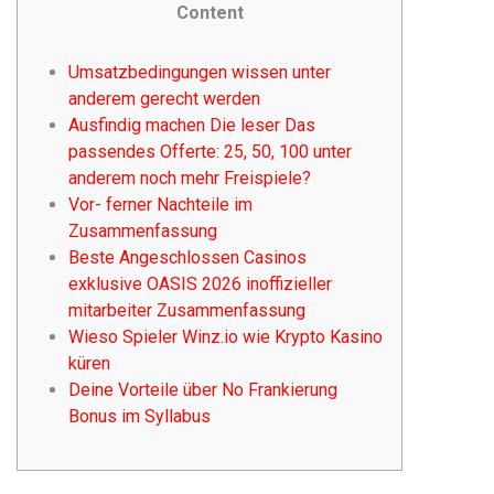
Content
Umsatzbedingungen wissen unter
anderem gerecht werden
Ausfindig machen Die leser Das
passendes Offerte: 25, 50, 100 unter
anderem noch mehr Freispiele?
Vor- ferner Nachteile im
Zusammenfassung
Beste Angeschlossen Casinos
exklusive OASIS 2026 inoffizieller
mitarbeiter Zusammenfassung
Wieso Spieler Winz.io wie Krypto Kasino
küren
Deine Vorteile über No Frankierung
Bonus im Syllabus