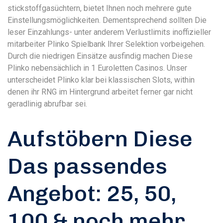
stickstoffgasüchtern, bietet Ihnen noch mehrere gute
Einstellungsmöglichkeiten. Dementsprechend sollten Die
leser Einzahlungs- unter anderem Verlustlimits inoffizieller
mitarbeiter Plinko Spielbank Ihrer Selektion vorbeigehen.
Durch die niedrigen Einsätze ausfindig machen Diese
Plinko nebensächlich in 1 Euroletten Casinos. Unser
unterscheidet Plinko klar bei klassischen Slots, within
denen ihr RNG im Hintergrund arbeitet ferner gar nicht
geradlinig abrufbar sei.
Aufstöbern Diese
Das passendes
Angebot: 25, 50,
100 & noch mehr