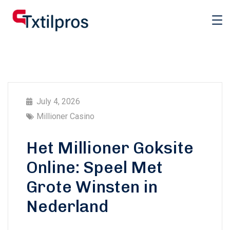
July 4, 2026
Millioner Casino
Het Millioner Goksite
Online: Speel Met
Grote Winsten in
Nederland