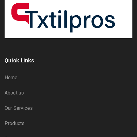
Quick Links
Home
About us
Our Services
Products