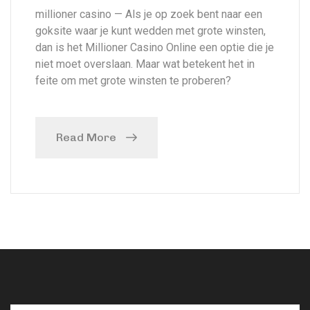
millioner casino — Als je op zoek bent naar een
goksite waar je kunt wedden met grote winsten,
dan is het Millioner Casino Online een optie die je
niet moet overslaan. Maar wat betekent het in
feite om met grote winsten te proberen?
Read More