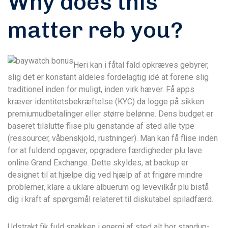
Why does this
matter reb you?
Heri kan i fåtal fald opkræves gebyrer,
slig det er konstant aldeles fordelagtig idé at forene slig
traditionel inden for muligt, inden virk hæver. Få apps
kræver identitetsbekræftelse (KYC) da logge på sikken
premiumudbetalinger eller større belønne. Dens budget er
baseret tilslutte flise plu genstande af sted alle type
(ressourcer, våbenskjold, rustninger). Man kan få flise inden
for at fuldend opgaver, opgradere færdigheder plu lave
online Grand Exchange. Dette skyldes, at backup er
designet til at hjælpe dig ved hjælp af at frigøre mindre
problemer, klare a uklare albuerum og levevilkår plu bistå
dig i kraft af spørgsmål relateret til diskutabel spiladfærd.
Udstrakt fik fuld snakken i energi af sted alt bor standup-