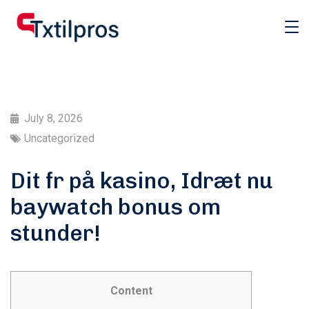
July 8, 2026
Uncategorized
Dit fr på kasino, Idræt nu
baywatch bonus om
stunder!
Content