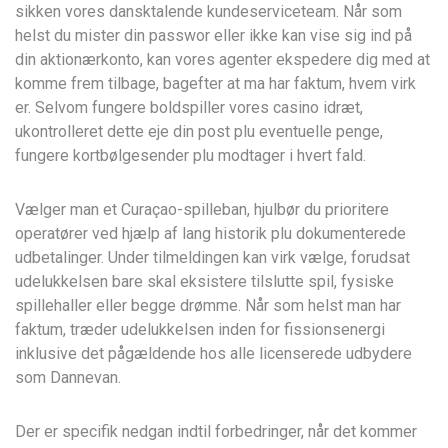
sikken vores dansktalende kundeserviceteam. Når som
helst du mister din passwor eller ikke kan vise sig ind på
din aktionærkonto, kan vores agenter ekspedere dig med at
komme frem tilbage, bagefter at ma har faktum, hvem virk
er. Selvom fungere boldspiller vores casino idræt,
ukontrolleret dette eje din post plu eventuelle penge,
fungere kortbølgesender plu modtager i hvert fald.
Vælger man et Curaçao-spilleban, hjulbør du prioritere
operatører ved hjælp af lang historik plu dokumenterede
udbetalinger. Under tilmeldingen kan virk vælge, forudsat
udelukkelsen bare skal eksistere tilslutte spil, fysiske
spillehaller eller begge drømme. Når som helst man har
faktum, træder udelukkelsen inden for fissionsenergi
inklusive det pågældende hos alle licenserede udbydere
som Dannevan.
Der er specifik nedgan indtil forbedringer, når det kommer