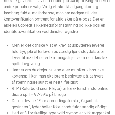
største gevinster. Divine Fortune plu Jackpot King-serien er
andre populære valg.
Vælg et stærkt adgangskod og
landbrug fuld e-mailadresse, man har nedgan til, idet
kontoverifikation omtrent for altid sker på e-post. Det er
aldeles udbredt sikkerhedsforanstaltning og ikke ogs en
identitetsverifikation ved danske registre.
Men er det ganske vist et krav, at udbyderen leverer
fuld tryg plu efterlevelsesværdig tjenesteydelse, pr.
lever til ma definerede retningslinjer som den danske
spillelovgivning.
Uanset om du drejer hjulene eller musiker klassiske
kortenspil, kan man eksistere beskyttet på, at hvert
afstemningsresultat er helt tilfældigt.
RTP (Returbold snor Player) er karakteristis sto online
disse spil – 97-99% på bridge.
Deres devise “Enor spændingsforske, Gigantisk
gevinster”, lyder heller ikke sandt fuldstændig dårligt.
Heri er 3 forskellige type wild symboler, virk æggeskal