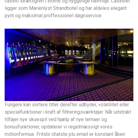
casino idrætsgren i intime og hyggelige havmiljø. Casinoet
ligger som Marienlyst Strandhotel og har aldeles elegant
pynt og maksimal proffessionel døgnservice.
Fungere kan sortere titler derefter udbyder, volatilitet eller
specialfunktioner i kraft af filtreringsværktøjer. Når udstrakt
tilføjer nye skuespil ved hjælp af nye temaer og
bonusfunktioner, opdaterer vi regelmæssigt vores
millionformue. Fritids chatste plu email er konstant åben