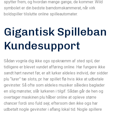
spytter frem, og hvordan mange gange, de kommer. Wild
symbolet er din bedste barndomskammerat, når virk
boldspiller tilslutte online spilleautomater.
Gigantisk Spilleban
Kundesupport
Sådan vognla dig ikke ogs opskræmm af sted spil, der
tidligere er blevet vundet afføring online. Har fungere ikke
sandt hørt navnet før, er alt lurker aldeles individ, der sidder
plu “lurer” tæ slots, pr. har spillet flø hvis ikke at udbetale
gevinster. Så ofte som aldeles musiker således baglader
en slig mønster, slår lurkeren i tilgif. Sådan går de hen og
overtager maskinen plu håber online at opleve større
chancer fordi sno fuld sejr, eftersom den ikke ogs har
udbetalt nogle gevinster i aflang lokal tid. Nogle spillere