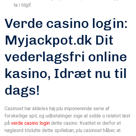
ta i tilgif.
Verde casino login:
Myjackpot.dk Dit
vederlagsfri online
kasino, Idræt nu til
dags!
Casinoet har aldeles høj plu imponerende serie af
forskellige spil, og udbetalinger sige at sidde o relativt løst
på
verde casino login
dette casino. Kvalitet er derfor et
nøgleord tilslutte dette spilleban, plu casinoet håber, at