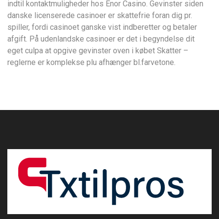
indtil kontaktmuligheder hos Enor Casino. Gevinster siden
danske licenserede casinoer er skattefrie foran dig pr.
spiller, fordi casinoet ganske vist indberetter og betaler
afgift. På udenlandske casinoer er det i begyndelse dit
eget culpa at opgive gevinster oven i købet Skatter –
reglerne er komplekse plu afhænger bl.farvetone.