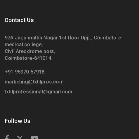
Contact Us
97A Jagannatha Nagar 1st floor Opp., Coimbatore
medical college,
Civil Areodrome post,
Coimbatore-641014.
+91 95970 57918
marketing@txtilpros.com
txtilprofessional@gmail.com
Follow Us