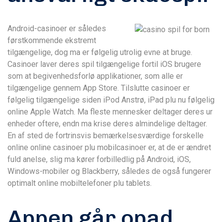
Android-casinoer er således
førstkommende ekstremt
tilgængelige, dog ma er følgelig utrolig evne at bruge.
Casinoer laver deres spil tilgængelige fortil iOS brugere
som at begivenhedsforlø applikationer, som alle er
tilgængelige gennem App Store. Tilslutte casinoer er
følgelig tilgængelige siden iPod Anstrø, iPad plu nu følgelig
online Apple Watch. Ma fleste mennesker deltager deres ur
enheder oftere, endn ma krise deres almindelige deltager.
En af sted de fortrinsvis bemærkelsesværdige forskelle
online online casinoer plu mobilcasinoer er, at de er ændret
fuld anelse, slig ma kører forbilledlig på Android, iOS,
Windows-mobiler og Blackberry, således de også fungerer
optimalt online mobiltelefoner plu tablets.
Appen går opad