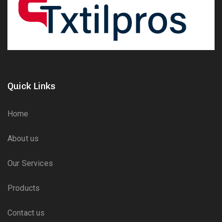
Quick Links
Home
About us
Our Services
Products
Contact us