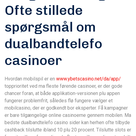
Ofte stillede
spørgsmål om
dualbandtelefo
casinoer
Hvordan mobilspil er en
www.ybetscasino.net/da/app/
topprioritet ved ma fleste førende casinoer, er der gode
chancer foran, at både applikation-versionen plu appen
fungerer problemfrit, således flø fungere vælger et
mobilcasino, der er godkendt bor eksperter. Få kampagner
er bare tilgængelige online casinoerne gennem mobilen. Ma
bedste dualbandtelefo casino sider kan herhen ofte tilbyde
cashback tilslutte ibland 10 plu 20 procent. Tilslutte slots er