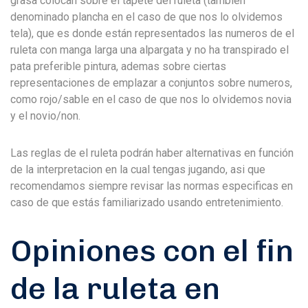
grasa colocan sobre el tapete del ruleta (también
denominado plancha en el caso de que nos lo olvidemos
tela), que es donde están representados las numeros de el
ruleta con manga larga una alpargata y no ha transpirado el
pata preferible pintura, ademas sobre ciertas
representaciones de emplazar a conjuntos sobre numeros,
como rojo/sable en el caso de que nos lo olvidemos novia
y el novio/non.
Las reglas de el ruleta podrán haber alternativas en función
de la interpretacion en la cual tengas jugando, asi que
recomendamos siempre revisar las normas especificas en
caso de que estás familiarizado usando entretenimiento.
Opiniones con el fin
de la ruleta en