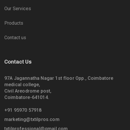
Our Services
Products
Contact us
Contact Us
97A Jagannatha Nagar 1st floor Opp., Coimbatore
medical college,
Civil Areodrome post,
Coimbatore-641014.
+91 95970 57918
marketing@txtilpros.com
txtilprofessional@gmail.com