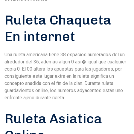
Ruleta Chaqueta
En internet
Una ruleta americana tiene 38 espacios numerados del un
alrededor del 36, además algun 0 asi� igual que cualquier
copia 0. El 00 altera los apuestas para las jugadores, por
consiguiente este lugar extra en la ruleta significa un
concepto anadida con el fin de la clan. Durante ruleta
guardavientos online, los numeros adyacentes están uno
enfrente ajeno durante ruleta.
Ruleta Asiatica