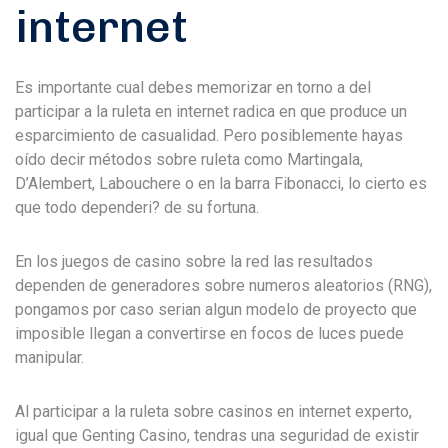
internet
Es importante cual debes memorizar en torno a del
participar a la ruleta en internet radica en que produce un
esparcimiento de casualidad. Pero posiblemente hayas
oído decir métodos sobre ruleta como Martingala,
D’Alembert, Labouchere o en la barra Fibonacci, lo cierto es
que todo dependeri? de su fortuna.
En los juegos de casino sobre la red las resultados
dependen de generadores sobre numeros aleatorios (RNG),
pongamos por caso serian algun modelo de proyecto que
imposible llegan a convertirse en focos de luces puede
manipular.
Al participar a la ruleta sobre casinos en internet experto,
igual que Genting Casino, tendras una seguridad de existir