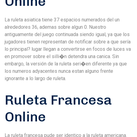
Online
La ruleta asiatica tiene 37 espacios numerados del un
alrededores 36, ademas sobre algun 0. Nuestro
antiguamente del juego continuada siendo igual, ya que los
jugadores tienen representan de notificar sobre a que serí­a
lo principal? lugar llegan a convertirse en focos de luces va
en promover sobre el silli�n detendra una canica. Sin
embargo, la versión de la ruleta seri�en diferente ya que
los numeros adyacentes nunca estan alguno frente
ignorante a lo largo de ruleta.
Ruleta Francesa
Online
La ruleta francesa pude ser identico a la ruleta americana.