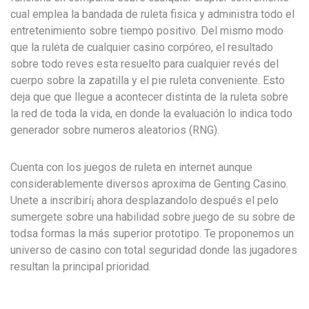
cual emplea la bandada de ruleta fisica y administra todo el
entretenimiento sobre tiempo positivo. Del mismo modo
que la ruleta de cualquier casino corpóreo, el resultado
sobre todo reves esta resuelto para cualquier revés del
cuerpo sobre la zapatilla y el pie ruleta conveniente. Esto
deja que que llegue a acontecer distinta de la ruleta sobre
la red de toda la vida, en donde la evaluación lo indica todo
generador sobre numeros aleatorios (RNG).
Cuenta con los juegos de ruleta en internet aunque
considerablemente diversos aproxima de Genting Casino.
Unete a inscribirí¡ ahora desplazandolo después el pelo
sumergete sobre una habilidad sobre juego de su sobre de
todsa formas la más superior prototipo. Te proponemos un
universo de casino con total seguridad donde las jugadores
resultan la principal prioridad.