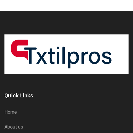
Quick Links
Home
About us