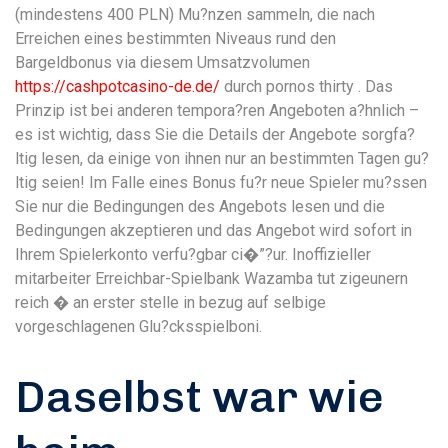
(mindestens 400 PLN) Mu?nzen sammeln, die nach
Erreichen eines bestimmten Niveaus rund den
Bargeldbonus via diesem Umsatzvolumen
https://cashpotcasino-de.de/
durch pornos thirty . Das
Prinzip ist bei anderen tempora?ren Angeboten a?hnlich –
es ist wichtig, dass Sie die Details der Angebote sorgfa?
ltig lesen, da einige von ihnen nur an bestimmten Tagen gu?
ltig seien! Im Falle eines Bonus fu?r neue Spieler mu?ssen
Sie nur die Bedingungen des Angebots lesen und die
Bedingungen akzeptieren und das Angebot wird sofort in
Ihrem Spielerkonto verfu?gbar ci�”?ur. Inoffizieller
mitarbeiter Erreichbar-Spielbank Wazamba tut zigeunern
reich � an erster stelle in bezug auf selbige
vorgeschlagenen Glu?cksspielboni.
Daselbst war wie