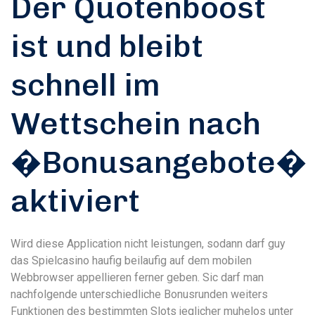
Der Quotenboost
ist und bleibt
schnell im
Wettschein nach
�Bonusangebote�
aktiviert
Wird diese Application nicht leistungen, sodann darf guy
das Spielcasino haufig beilaufig auf dem mobilen
Webbrowser appellieren ferner geben. Sic darf man
nachfolgende unterschiedliche Bonusrunden weiters
Funktionen des bestimmten Slots jeglicher muhelos unter