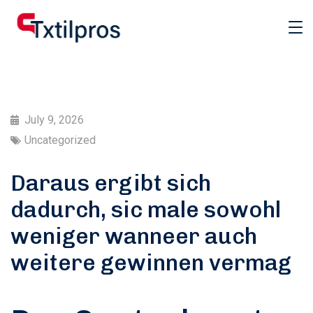
July 9, 2026
Uncategorized
Daraus ergibt sich
dadurch, sic male sowohl
weniger wanneer auch
weitere gewinnen vermag