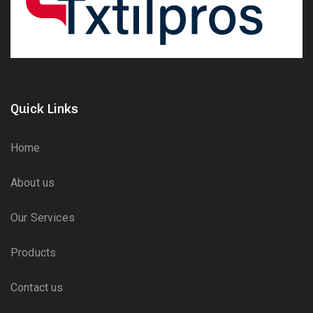
Quick Links
Home
About us
Our Services
Products
Contact us