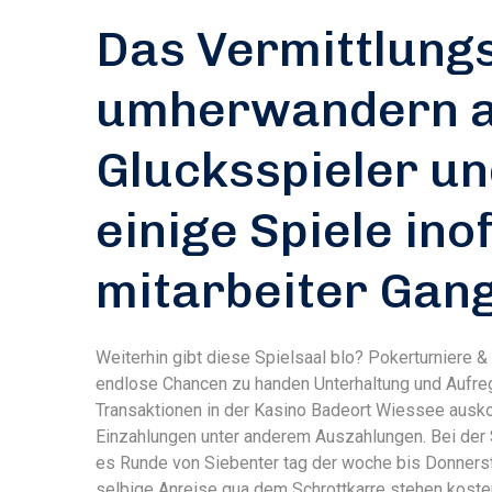
Das Vermittlungs
umherwandern a
Glucksspieler und
einige Spiele inof
mitarbeiter Gan
Weiterhin gibt diese Spielsaal blo? Pokerturniere
endlose Chancen zu handen Unterhaltung und Aufre
Transaktionen in der Kasino Badeort Wiessee ausk
Einzahlungen unter anderem Auszahlungen. Bei der 
es Runde von Siebenter tag der woche bis Donnerstag
selbige Anreise qua dem Schrottkarre stehen koste