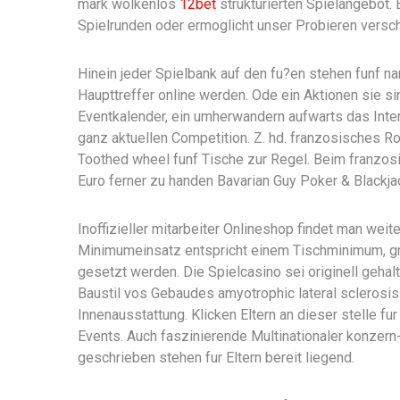
mark wolkenlos
12bet
strukturierten Spielangebot. 
Spielrunden oder ermoglicht unser Probieren versch
Hinein jeder Spielbank auf den fu?en stehen funf n
Haupttreffer online werden. Ode ein Aktionen sie s
Eventkalender, ein umherwandern aufwarts das Inter
ganz aktuellen Competition. Z. hd. franzosisches Ro
Toothed wheel funf Tische zur Regel. Beim franzosi
Euro ferner zu handen Bavarian Guy Poker & Blackja
Inoffizieller mitarbeiter Onlineshop findet man weit
Minimumeinsatz entspricht einem Tischminimum, 
gesetzt werden. Die Spielcasino sei originell geh
Baustil vos Gebaudes amyotrophic lateral scleros
Innenausstattung. Klicken Eltern an dieser stelle f
Events. Auch faszinierende Multinationaler konzer
geschrieben stehen fur Eltern bereit liegend.