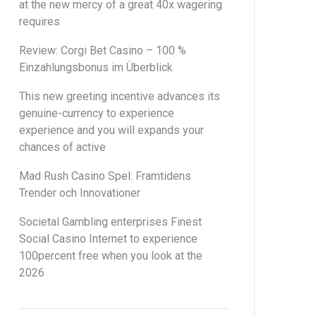
at the new mercy of a great 40x wagering
requires
Review: Corgi Bet Casino – 100 %
Einzahlungsbonus im Überblick
This new greeting incentive advances its
genuine-currency to experience
experience and you will expands your
chances of active
Mad Rush Casino Spel: Framtidens
Trender och Innovationer
Societal Gambling enterprises Finest
Social Casino Internet to experience
100percent free when you look at the
2026