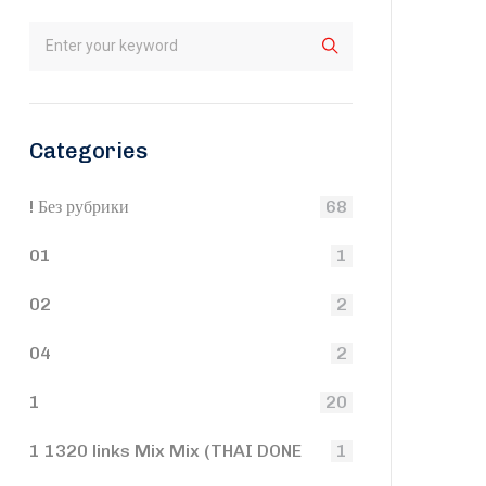
Categories
! Без рубрики
68
01
1
02
2
04
2
1
20
1 1320 links Mix Mix (THAI DONE
1