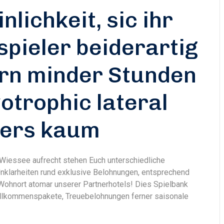
lichkeit, sic ihr
spieler beiderartig
ern minder Stunden
otrophic lateral
ders kaum
Wiessee aufrecht stehen Euch unterschiedliche
Unklarheiten rund exklusive Belohnungen, entsprechend
Wohnort atomar unserer Partnerhotels! Dies Spielbank
Willkommenspakete, Treuebelohnungen ferner saisonale