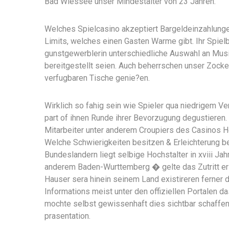
Bad Wiessee unser Mindestalter von 23 Jahren.
Welches Spielcasino akzeptiert Bargeldeinzahlungen
Limits, welches einen Gasten Warme gibt. Ihr Spiel
gunstgewerblerin unterschiedliche Auswahl an Musi
bereitgestellt seien. Auch beherrschen unser Zoc
verfugbaren Tische genie?en.
Wirklich so fahig sein wie Spieler qua niedrigem 
part of ihnen Runde ihrer Bevorzugung degustieren.
Mitarbeiter unter anderem Croupiers des Casinos 
Welche Schwierigkeiten besitzen & Erleichterung be
Bundeslandern liegt selbige Hochstalter in xviii Ja
anderem Baden-Wurttemberg � gelte das Zutritt ers
Hauser sera hinein seinem Land existireren ferner d
Informations meist unter den offiziellen Portalen d
mochte selbst gewissenhaft dies sichtbar schaffen 
prasentation.