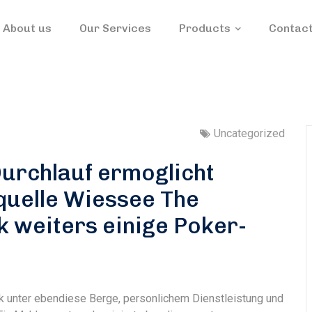
About us
Our Services
Products
Contact
Uncategorized
Durchlauf ermoglicht
quelle Wiessee The
ck weiters einige Poker-
ck unter ebendiese Berge, personlichem Dienstleistung und