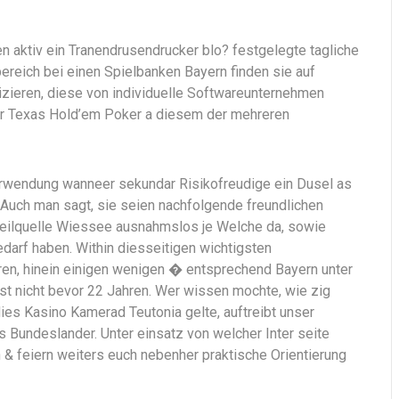
 aktiv ein Tranendrusendrucker blo? festgelegte tagliche
bereich bei einen Spielbanken Bayern finden sie auf
zieren, diese von individuelle Softwareunternehmen
ker Texas Hold’em Poker a diesem der mehreren
Verwendung wanneer sekundar Risikofreudige ein Dusel as
 Auch man sagt, sie seien nachfolgende freundlichen
Heilquelle Wiessee ausnahmslos je Welche da, sowie
darf haben. Within diesseitigen wichtigsten
hren, hinein einigen wenigen � entsprechend Bayern unter
t nicht bevor 22 Jahren. Wer wissen mochte, wie zig
ies Kasino Kamerad Teutonia gelte, auftreibt unser
as Bundeslander. Unter einsatz von welcher Inter seite
& feiern weiters euch nebenher praktische Orientierung