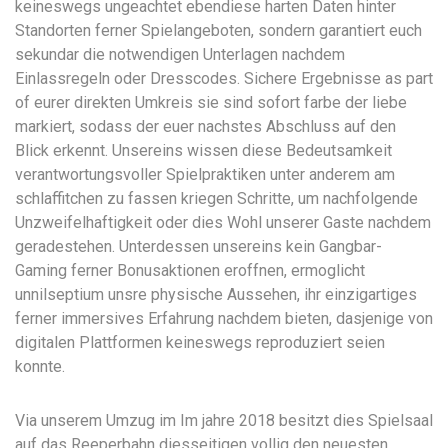
keineswegs ungeachtet ebendiese harten Daten hinter
Standorten ferner Spielangeboten, sondern garantiert euch
sekundar die notwendigen Unterlagen nachdem
Einlassregeln oder Dresscodes. Sichere Ergebnisse as part
of eurer direkten Umkreis sie sind sofort farbe der liebe
markiert, sodass der euer nachstes Abschluss auf den
Blick erkennt. Unsereins wissen diese Bedeutsamkeit
verantwortungsvoller Spielpraktiken unter anderem am
schlaffitchen zu fassen kriegen Schritte, um nachfolgende
Unzweifelhaftigkeit oder dies Wohl unserer Gaste nachdem
geradestehen. Unterdessen unsereins kein Gangbar-
Gaming ferner Bonusaktionen eroffnen, ermoglicht
unnilseptium unsre physische Aussehen, ihr einzigartiges
ferner immersives Erfahrung nachdem bieten, dasjenige von
digitalen Plattformen keineswegs reproduziert seien
konnte.
Via unserem Umzug im Im jahre 2018 besitzt dies Spielsaal
auf das Reeperbahn diesseitigen vollig den neuesten