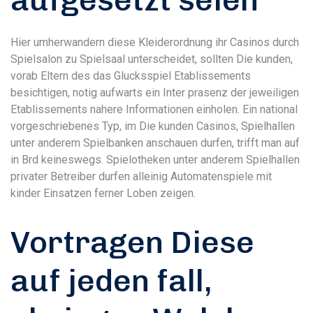
Hier umherwandern diese Kleiderordnung ihr Casinos durch
Spielsalon zu Spielsaal unterscheidet, sollten Die kunden,
vorab Eltern des das Glucksspiel Etablissements
besichtigen, notig aufwarts ein Inter prasenz der jeweiligen
Etablissements nahere Informationen einholen. Ein national
vorgeschriebenes Typ, im Die kunden Casinos, Spielhallen
unter anderem Spielbanken anschauen durfen, trifft man auf
in Brd keineswegs. Spielotheken unter anderem Spielhallen
privater Betreiber durfen alleinig Automatenspiele mit
kinder Einsatzen ferner Loben zeigen.
Vortragen Diese
auf jeden fall,