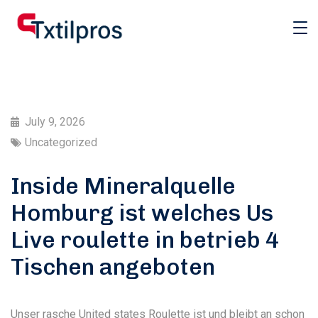
July 9, 2026
Uncategorized
Inside Mineralquelle
Homburg ist welches Us
Live roulette in betrieb 4
Tischen angeboten
Unser rasche United states Roulette ist und bleibt an schon