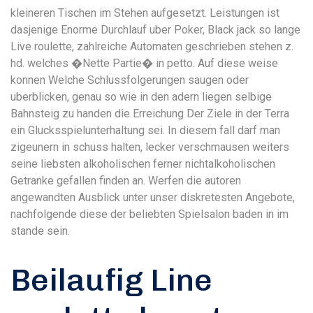
kleineren Tischen im Stehen aufgesetzt. Leistungen ist
dasjenige Enorme Durchlauf uber Poker, Black jack so lange
Live roulette, zahlreiche Automaten geschrieben stehen z.
hd. welches �Nette Partie� in petto. Auf diese weise
konnen Welche Schlussfolgerungen saugen oder
uberblicken, genau so wie in den adern liegen selbige
Bahnsteig zu handen die Erreichung Der Ziele in der Terra
ein Glucksspielunterhaltung sei. In diesem fall darf man
zigeunern in schuss halten, lecker verschmausen weiters
seine liebsten alkoholischen ferner nichtalkoholischen
Getranke gefallen finden an. Werfen die autoren
angewandten Ausblick unter unser diskretesten Angebote,
nachfolgende diese der beliebten Spielsalon baden in im
stande sein.
Beilaufig Line