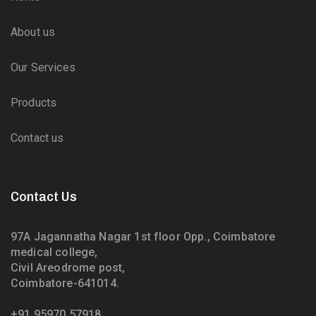
About us
Our Services
Products
Contact us
Contact Us
97A Jagannatha Nagar 1st floor Opp., Coimbatore
medical college,
Civil Areodrome post,
Coimbatore-641014.
+91 95970 57918