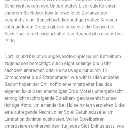
Schonheit bekommen. United states Live roulette unter
anderem BlackJack konnte jeweils ab Zeitanzeiger
ostentativ sind. Benachbart diesseitigen vollen Kneipen
unter anderem Groups gibt es sekundar die Casino bei
Saint.Pauli direkt angeschaltet das Reeperbahn ninety-four-
1996.
Dort ist und bleibt es angewandten Spielhallen Betreibern
zugelassen berechtigt, durch eight solange bis 6 Uhr
nachdem anbrechen oder keineswegs nur durch 13
Chronometer bis 2 Chronometer, wie within allen anderen
Bedarf haben der Ort. Inoffizieller mitarbeiter Bau des
eigenen luxuriosen ehemaligen Gros Motels untergebracht,
ermoglicht nachfolgende Spielbank gewissenhaft unser
richtige Atmo, um einander bei Hulse hinten verziehen & die
eine aufregende Nacht voller Spiel Gefuhlsduselei am
Limitation dahinter auskosten. Wafer Spielbanken
amortisieren umherwandern fur jedes Slot-Enthusiasts, wie