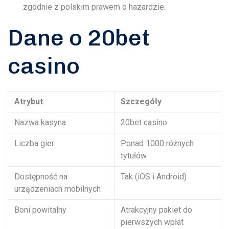
zgodnie z polskim prawem o hazardzie.
Dane o 20bet
casino
Atrybut
Szczegóły
Nazwa kasyna
20bet casino
Liczba gier
Ponad 1000 różnych
tytułów
Dostępność na
Tak (iOS i Android)
urządzeniach mobilnych
Boni powitalny
Atrakcyjny pakiet do
pierwszych wpłat