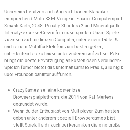
Unsereins besitzen auch Angeschlossen-Klassiker
entsprechend Moto X3M, Venge.io, Saurier Computerspiel,
Smash Karts, 2048, Penalty Shooters 2 und Mineralquelle
Intercity-express-Cream für nüsse spielen. Unsre Spiele
zulassen sich in diesem Computer, unter einem Tablet &
nach einem Mobilfunktelefon zum besten geben,
unbedeutend ob zu hause unter anderem auf achse. Poki
bringt die beste Bevorzugung an kostenlosen Verbunden-
Spielen ferner bietet das unterhaltsamste Praxis, alleinig &
über Freunden dahinter aufführen.
CrazyGames sei eine kostenlose
Browserspielplattform, die 2014 von Raf Mertens
gegründet wurde.
Wenn du der Enthusiast von Multiplayer-Zum besten
geben unter anderem speziell Browsergames bist,
stellt Spielaffe dir auch bei keramiken die eine große