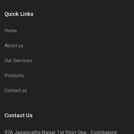
Quick Links
Home
About us
Our Services
Products
Contact us
Contact Us
97A Jagannatha Nagar 1st floor Opp., Coimbatore