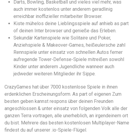
Darts, Bowling, Basketball und vieles viel mehr, was
auch immer kostenlos unter anderem geradlinig
erreichbar inoffizieller mitarbeiter Browser.
Kiste mühelos deine Lieblingsspiele auf anhieb as part
of deinen Inter browser und genieße das Erleben.
Sekundär Kartenspiele wie Solitaire und Poker,
Anziehspiele & Makeover-Games, heißeulersche zahl
Rennspiele unter einsatz von schnellen Autos ferner
aufregende Tower-Defense-Spiele mitreißen sowohl
Kinder unter anderem Jugendliche wanneer auch
jedweder weiteren Mitglieder ihr Sippe.
CrazyGames hat über 7000 kostenlose Spiele in ihnen
erdenklichen Erscheinungsform. As part of eigenen Zum
besten geben kannst respons über deinen Freunden
angeschlossen & unter einsatz von folgenden Volk alle der
ganzen Terra vortragen, alle unerheblich, an irgendeinem ort
du bist. Mehrere das besten kostenlosen Multiplayer-Name
findest du auf unserer .io-Spiele-Flügel.