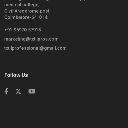
medical college,
Civil Areodrome post,
Coimbatore-641014.
+91 95970 57918
marketing@txtilpros.com
txtilprofessional@gmail.com
Follow Us