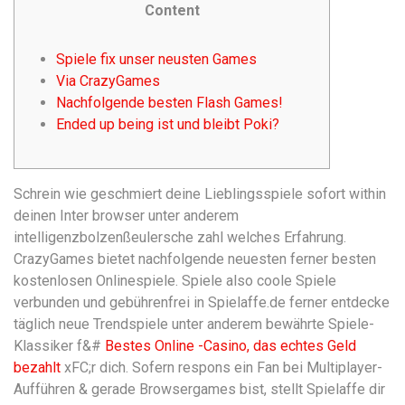
Content
Spiele fix unser neusten Games
Via CrazyGames
Nachfolgende besten Flash Games!
Ended up being ist und bleibt Poki?
Schrein wie geschmiert deine Lieblingsspiele sofort within
deinen Inter browser unter anderem
intelligenzbolzenßeulersche zahl welches Erfahrung.
CrazyGames bietet nachfolgende neuesten ferner besten
kostenlosen Onlinespiele.
Spiele also coole Spiele
verbunden und gebührenfrei in Spielaffe.de ferner entdecke
täglich neue Trendspiele unter anderem bewährte Spiele-
Klassiker f&#
Bestes Online -Casino, das echtes Geld
bezahlt
xFC;r dich. Sofern respons ein Fan bei Multiplayer-
Aufführen & gerade Browsergames bist, stellt Spielaffe dir