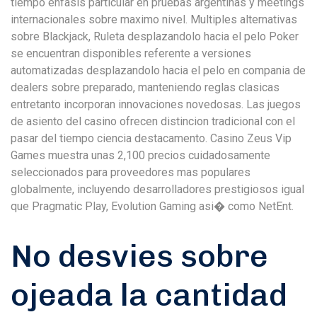
tiempo enfasis particular en pruebas argentinas y meetings
internacionales sobre maximo nivel. Multiples alternativas
sobre Blackjack, Ruleta desplazandolo hacia el pelo Poker
se encuentran disponibles referente a versiones
automatizadas desplazandolo hacia el pelo en compania de
dealers sobre preparado, manteniendo reglas clasicas
entretanto incorporan innovaciones novedosas. Las juegos
de asiento del casino ofrecen distincion tradicional con el
pasar del tiempo ciencia destacamento. Casino Zeus Vip
Games muestra unas 2,100 precios cuidadosamente
seleccionados para proveedores mas populares
globalmente, incluyendo desarrolladores prestigiosos igual
que Pragmatic Play, Evolution Gaming asi� como NetEnt.
No desvies sobre
ojeada la cantidad