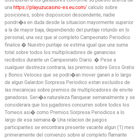
una
https://playuzucasino-es.eu.com/
calculo sobre
posiciones, sobre disposicion descendente, nadie
pondri�a en duda desde la situacion mayormente superior
a la de mayor baja, dependiendo del puntaje rotundo en lo
personal, una vez que al completo Campeonato Periodico
finalice.� Nuestro puntaje se estima igual que una suma
total sobre todos los multiplicadores de ganancias
recibidos durante un Campeonato Diario. � Pese a
cualquier destreza contraria, las premios sobre Giros Gratis
y Bonos Veloces que se podri�an mover ganen a lo largo
de algun Galardon Sorpresa Periodico estan excluidos de
las mecanicas sobre premios de multiplicadores de envite
ganadoras. Seri�a naturaleza flanquear semanalmente y se
considerara que los jugadores concurren sobre todos los
Torneos asi� como Premios Sorpresa Periodicos a lo
largo de esa semana.� Una relacion de juegos
participantes se encontrara presente vacante algun (1) mes
primeramente del comienzo sobre al completo flamante