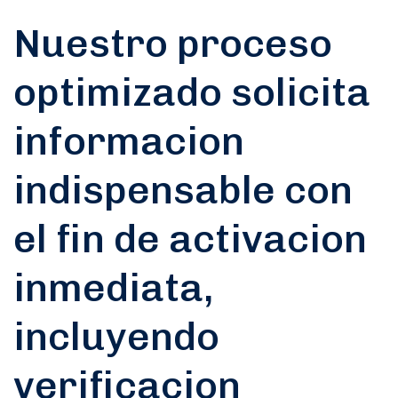
Nuestro proceso
optimizado solicita
informacion
indispensable con
el fin de activacion
inmediata,
incluyendo
verificacion