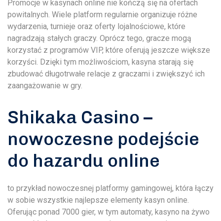
Promocje w kasynach online nie kończą się na ofertach
powitalnych. Wiele platform regularnie organizuje różne
wydarzenia, turnieje oraz oferty lojalnościowe, które
nagradzają stałych graczy. Oprócz tego, gracze mogą
korzystać z programów VIP, które oferują jeszcze większe
korzyści. Dzięki tym możliwościom, kasyna starają się
zbudować długotrwałe relacje z graczami i zwiększyć ich
zaangażowanie w gry.
Shikaka Casino –
nowoczesne podejście
do hazardu online
to przykład nowoczesnej platformy gamingowej, która łączy
w sobie wszystkie najlepsze elementy kasyn online.
Oferując ponad 7000 gier, w tym automaty, kasyno na żywo