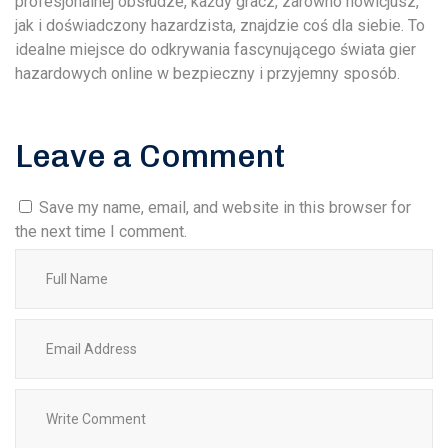
profesjonalnej obsłudze, każdy gracz, zarówno nowicjusz,
jak i doświadczony hazardzista, znajdzie coś dla siebie. To
idealne miejsce do odkrywania fascynującego świata gier
hazardowych online w bezpieczny i przyjemny sposób.
Leave a Comment
Save my name, email, and website in this browser for
the next time I comment.