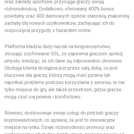
oraz zakłady sportowe, przyciąga graczy swoją
różnorodnością. Dodatkowo, oferowany 400% bonus
powitalny oraz 400 darmowych spinów stanowią znakomitą
zachętę dla nowych użytkowników, zachęcając ich do
rozpoczęcia przygody z hazardem online.
Platforma kładzie duży nacisk na bezpieczeństwo,
stosując szyfrowanie SSL, co zapewnia graczom spokój
umysłu, wiedząc, że ich dane są odpowiednio chronione.
Obsługa klienta dostępna jest przez całą dobę, co jest
kluczowe dla graczy, którzy mogą mieć pytania lub
napotkać problemy podczas korzystania z serwisu. to nie
tylko miejsce do gry, ale także przestrzeń, gdzie gracze
mogą czuć się pewnie i komfortowo.
Również, dostosowuje swoje usługi do potrzeb graczy
kryptowalutowych, co sprawia, że jest to innowacyjne
miejsce na rynku. Dzięki różnorodności promocji oraz