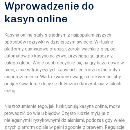
Wprowadzenie do
kasyn online
Kasyna online stały się jednym z najpopularniejszych
sposobów rozrywki w dzisiejszym świecie. Wirtualne
platformy gamingowe oferują szeroki wachlarz gier, od
automatów po kasyno na żywo, przyciągając graczy z
całego globu. Wiele osób decyduje się na gry hazardowe w
sieci, a nie w tradycyjnych kasynach, co rodzi różne mity i
nieporozumienia. Warto zwrócić uwagę na te kwestie, aby
podjąć świadome decyzje dotyczące korzystania z takich
usług.
Niezrozumienie tego, jak funkcjonują kasyna online, może
prowadzić do wielu błędów. Często ludzie mylą je z
nielegalnymi i ryzykownymi działaniami, podczas gdy wiele
z tych platform działa w pełni zgodnie z prawem. Regulacje