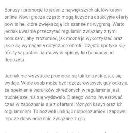
Bonusy i promocje to jeden z największych atutów kasyn
online. Nowi gracze często mogą liczyć na atrakcyjne oferty
powitalne, które zwiększają ich szanse na wygraną. Warto
jednak uważnie przeczytać regulamin związany z tymi
bonusami, aby zrozumieć, jak można je wykorzystać oraz
jakie są wymagania dotyczące obrotu. Często spotyka się
oferty w postaci darmowych spinów lub bonusów od
depozytu.
Jednak nie wszystkie promocje są tak korzystne, jak się
wydaje. Wiele osób może być rozczarowanych, gdy odkryje,
że spełnienie warunków określonych w regulaminie jest
trudniejsze, niż się wydawało. Dlatego warto inwestować
czas w zapoznanie się z ofertami różnych kasyn oraz ich
regulaminem. To pozwoli uniknąć nieporozumień i zapewni
lepsze doświadczenie związane z grą.