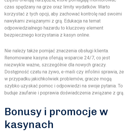
czas spędzany na grze oraz limity wydatków. Warto
korzystać z tych opcji, aby zachować kontrolę nad swoimi
nawykami związanymi z grą. Edukacja na temat
odpowiedzialnego hazardu to kluczowy element
bezpiecznego korzystania z kasyn online.
Nie należy także pomijać znaczenia obsługi klienta.
Renomowane kasyna oferują wsparcie 24/7, co jest
niezwykle ważne, szczególnie dla nowych graczy.
Dostępność czatu na żywo, e-maili czy infolinii sprawia, że
w przypadku jakichkolwiek problemów, gracze mogą
szybko uzyskać pomoc i odpowiedzi na swoje pytania. To
buduje zaufanie i poprawia doświadczenia związane z grą.
Bonusy i promocje w
kasynach