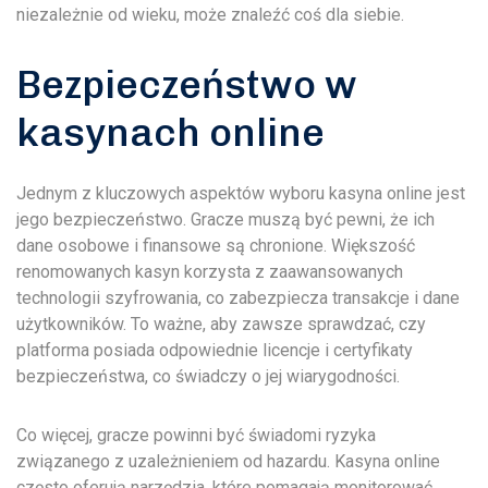
niezależnie od wieku, może znaleźć coś dla siebie.
Bezpieczeństwo w
kasynach online
Jednym z kluczowych aspektów wyboru kasyna online jest
jego bezpieczeństwo. Gracze muszą być pewni, że ich
dane osobowe i finansowe są chronione. Większość
renomowanych kasyn korzysta z zaawansowanych
technologii szyfrowania, co zabezpiecza transakcje i dane
użytkowników. To ważne, aby zawsze sprawdzać, czy
platforma posiada odpowiednie licencje i certyfikaty
bezpieczeństwa, co świadczy o jej wiarygodności.
Co więcej, gracze powinni być świadomi ryzyka
związanego z uzależnieniem od hazardu. Kasyna online
często oferują narzędzia, które pomagają monitorować