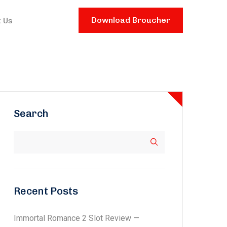
Download Broucher
 Us
Search
Recent Posts
Immortal Romance 2 Slot Review —