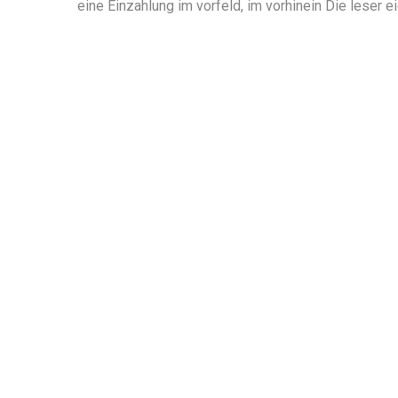
eine Einzahlung im vorfeld, im vorhinein Die leser e