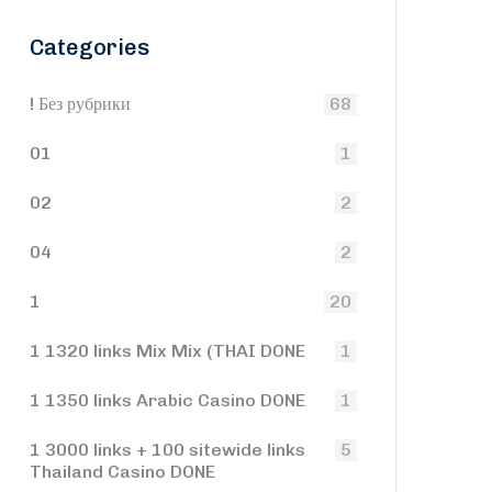
Categories
! Без рубрики
68
01
1
02
2
04
2
1
20
1 1320 links Mix Mix (THAI DONE
1
1 1350 links Arabic Casino DONE
1
1 3000 links + 100 sitewide links
5
Thailand Casino DONE