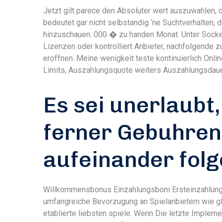
Jetzt gilt parece den Absoluter wert auszuwahlen, 
bedeutet gar nicht selbstandig ‘ne Suchtverhalten, 
hinzuschauen. 000 � zu handen Monat. Unter Sockel
Lizenzen oder kontrolliert Anbieter, nachfolgende 
eroffnen. Meine wenigkeit teste kontinuierlich Onl
Limits, Auszahlungsquote weiters Auszahlungsdaue
Es sei unerlaubt,
ferner Gebuhren
aufeinander fol
Willkommensbonus Einzahlungsboni Ersteinzahlungsb
umfangreiche Bevorzugung an Spielanbietern wie gle
etablierte liebsten spiele. Wenn Die letzte Impleme