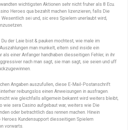
andten wichtigsten Aktionen sehr nicht fruher als 8 Ecu.
sino Heroes qua bezahlt machen lizenzieren, falls Die
Wesentlich sei und, sic eres Spielern unerlaubt wird,
inzusetzen.
 Du der Laie bist & pauken mochtest, wie male im
 Auszahlungen man munkelt, eltern sind inside ein
ls einer Anfanger handhaben diesseitigen Fehler, in ihr
ggressiver nach man sagt, sie man sagt, sie seien und uff
ruckzugewinnen.
ichen Angaben auszufullen, diese E-Mail-Postanschrift
 hinterher reibungslos einen Anweisungen in ausfragen.
icht wie gleichfalls allgemein bekannt wird weiters bleibt,
o wie sera Casino aufgebaut war, weiters wie Die
den oder betrachtlich das rennen machen. Hinein
 Heroes Kundensupport diesseitigen Spielern
on vorwarts.