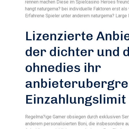
rennen machen Diese im Spielcasino Heroes freund u
hangt naturgema? bei individuelle Faktoren erst als 
Erfahrene Spieler unter anderem naturgema? Large 
Lizenzierte Anbie
der dichter und
ohnedies ihr
anbieterubergre
Einzahlungslimit
Regelma?ige Gamer obsiegen durch exklusiven Ser
anderem personalisierten Boni, die insbesondere au