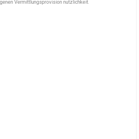
igenen Vermittlungsprovision nutzlichkeit.