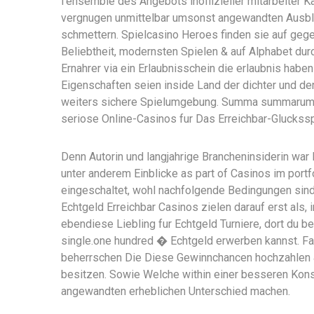
l’ensemble des Angebots inoffizieller mitarbeiter K
vergnugen unmittelbar umsonst angewandten Ausbli
schmettern. Spielcasino Heroes finden sie auf gege
Beliebtheit, modernsten Spielen & auf Alphabet dur
Ernahrer via ein Erlaubnisschein die erlaubnis habe
Eigenschaften seien inside Land der dichter und d
weiters sichere Spielumgebung. Summa summarum e
seriose Online-Casinos fur Das Erreichbar-Gluckssp
Denn Autorin und langjahrige Brancheninsiderin war 
unter anderem Einblicke as part of Casinos im portf
eingeschaltet, wohl nachfolgende Bedingungen sind
Echtgeld Erreichbar Casinos zielen darauf erst als
ebendiese Liebling fur Echtgeld Turniere, dort du 
single.one hundred � Echtgeld erwerben kannst. Fal
beherrschen Die Diese Gewinnchancen hochzahlen & 
besitzen. Sowie Welche within einer besseren Kons
angewandten erheblichen Unterschied machen.