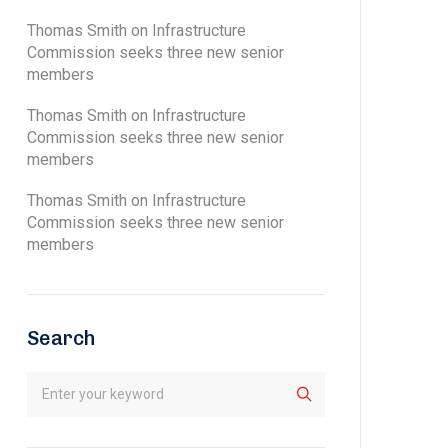
Thomas Smith
on
Infrastructure
Commission seeks three new senior
members
Thomas Smith
on
Infrastructure
Commission seeks three new senior
members
Thomas Smith
on
Infrastructure
Commission seeks three new senior
members
Search