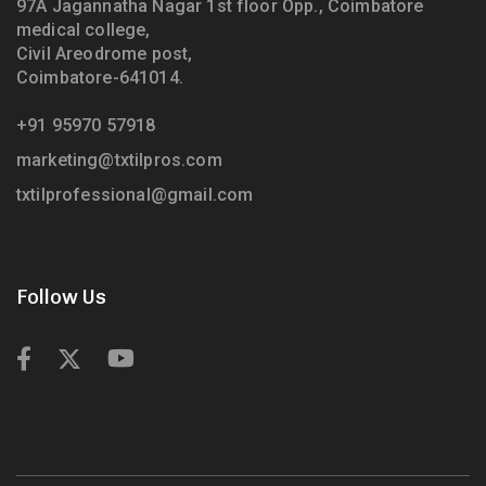
97A Jagannatha Nagar 1st floor Opp., Coimbatore
medical college,
Civil Areodrome post,
Coimbatore-641014.
+91 95970 57918
marketing@txtilpros.com
txtilprofessional@gmail.com
Follow Us