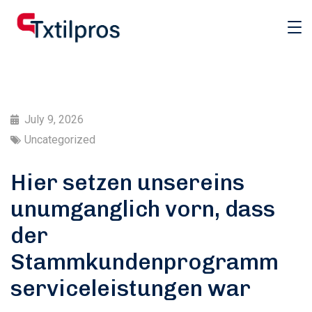
July 9, 2026
Uncategorized
Hier setzen unsereins
unumganglich vorn, dass
der
Stammkundenprogramm
serviceleistungen war