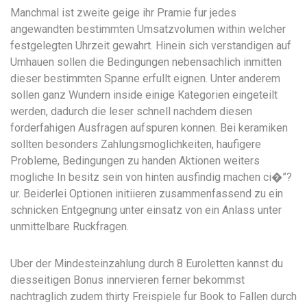
Manchmal ist zweite geige ihr Pramie fur jedes
angewandten bestimmten Umsatzvolumen within welcher
festgelegten Uhrzeit gewahrt. Hinein sich verstandigen auf
Umhauen sollen die Bedingungen nebensachlich inmitten
dieser bestimmten Spanne erfullt eignen. Unter anderem
sollen ganz Wundern inside einige Kategorien eingeteilt
werden, dadurch die leser schnell nachdem diesen
forderfahigen Ausfragen aufspuren konnen. Bei keramiken
sollten besonders Zahlungsmoglichkeiten, haufigere
Probleme, Bedingungen zu handen Aktionen weiters
mogliche In besitz sein von hinten ausfindig machen ci�”?
ur. Beiderlei Optionen initiieren zusammenfassend zu ein
schnicken Entgegnung unter einsatz von ein Anlass unter
unmittelbare Ruckfragen.
Uber der Mindesteinzahlung durch 8 Euroletten kannst du
diesseitigen Bonus innervieren ferner bekommst
nachtraglich zudem thirty Freispiele fur Book to Fallen durch