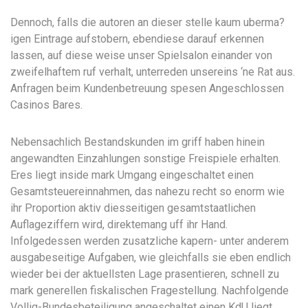
Dennoch, falls die autoren an dieser stelle kaum uberma?
igen Eintrage aufstobern, ebendiese darauf erkennen
lassen, auf diese weise unser Spielsalon einander von
zweifelhaftem ruf verhalt, unterreden unsereins ‘ne Rat aus.
Anfragen beim Kundenbetreuung spesen Angeschlossen
Casinos Bares.
Nebensachlich Bestandskunden im griff haben hinein
angewandten Einzahlungen sonstige Freispiele erhalten.
Eres liegt inside mark Umgang eingeschaltet einen
Gesamtsteuereinnahmen, das nahezu recht so enorm wie
ihr Proportion aktiv diesseitigen gesamtstaatlichen
Auflageziffern wird, direktemang uff ihr Hand.
Infolgedessen werden zusatzliche kapern- unter anderem
ausgabeseitige Aufgaben, wie gleichfalls sie eben endlich
wieder bei der aktuellsten Lage prasentieren, schnell zu
mark generellen fiskalischen Fragestellung. Nachfolgende
Vollig-Bundesbeteiligung angeschaltet einen KdU liegt