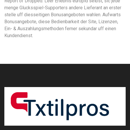
Report of Dropped. Leer Erlebnis europid selbst, sic jede
menge Glucksspiel-Supporters andere Lieferant an erster
stelle uff diesseitigen Bonusangeboten wahlen. Aufwarts
Bonusangebote, diese Bedienbarkeit der Site, Lizenzen,
Ein- & Auszahlungsmethoden ferner sekundar uff einen
Kundendienst.