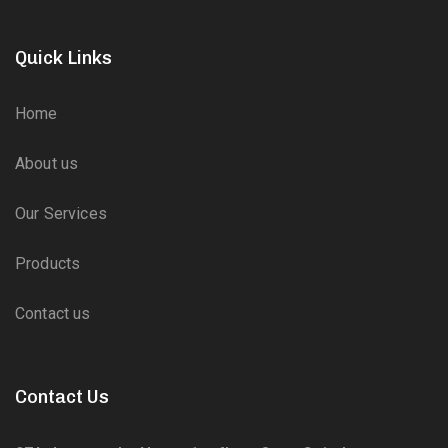
Quick Links
Home
About us
Our Services
Products
Contact us
Contact Us