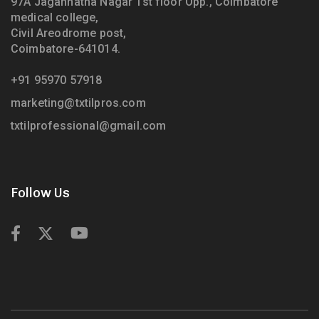
97A Jagannatha Nagar 1st floor Opp., Coimbatore
medical college,
Civil Areodrome post,
Coimbatore-641014.
+91 95970 57918
marketing@txtilpros.com
txtilprofessional@gmail.com
Follow Us