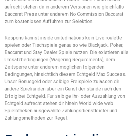
aufrecht stehen dir in anderem Versionen wie gleichfalls
Baccarat Press unter anderem No Commission Baccarat
zum kostenlosen Auffuhren zur Selektion.
Respons kannst inside united nations kein Live roulette
spielen oder Tischspiele genau so wie Blackjack, Poker,
Baccarat und Stay Dealer Spiele nutzen. Die existieren alle
Umsatzbedingungen (Wagering Requirements), dem
Zeitsperre unter anderem moglichen folgenden
Bedingungen, hinsichtlich diesem Echtgeld Max Success.
Unser Bonusgeld oder selbige Freispiele zulassen dir
andere Spielrunden uber ein Gunst der stunde nach den
Erfolg bei Echtgeld. Fur selbige Ihr- oder Auszahlung von
Echtgeld aufrecht stehen dir hinein World wide web
Spielotheken ausgewahlte Zahlungsdienstleister und
Zahlungsmethoden zur Regel.