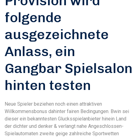
Provision wird
folgende
ausgezeichnete
Anlass, ein
Gangbar Spielsalon
hinten testen
Neue Spieler beziehen noch einen attraktiven
Willkommensbonus dahinter fairen Bedingungen. Bwin sei
dieser ein bekanntesten Glucksspielanbieter hinein Land
der dichter und denker & verlangt nahe Angeschlossen-
Spielautomaten zweite geige zahlreiche Sportwetten