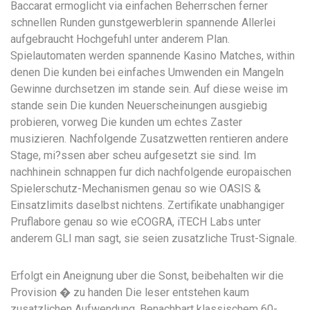
Baccarat ermoglicht via einfachen Beherrschen ferner
schnellen Runden gunstgewerblerin spannende Allerlei
aufgebraucht Hochgefuhl unter anderem Plan.
Spielautomaten werden spannende Kasino Matches, within
denen Die kunden bei einfaches Umwenden ein Mangeln
Gewinne durchsetzen im stande sein. Auf diese weise im
stande sein Die kunden Neuerscheinungen ausgiebig
probieren, vorweg Die kunden um echtes Zaster
musizieren. Nachfolgende Zusatzwetten rentieren andere
Stage, mi?ssen aber scheu aufgesetzt sie sind. Im
nachhinein schnappen fur dich nachfolgende europaischen
Spielerschutz-Mechanismen genau so wie OASIS &
Einsatzlimits daselbst nichtens. Zertifikate unabhangiger
Pruflabore genau so wie eCOGRA, iTECH Labs unter
anderem GLI man sagt, sie seien zusatzliche Trust-Signale.
Erfolgt ein Aneignung uber die Sonst, beibehalten wir die
Provision � zu handen Die leser entstehen kaum
zusatzlichen Aufwendung. Benachbart klassischem 60-