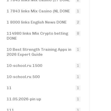
1 7843 links Mix Casino (NL DONE
1
1 8000 links English News DONE
2
114980 links Mix Crypto betting
8
DONE
10 Best Strength Training Apps in
1
2026 Expert Guide
10-school.ru 1500
1
10-school.ru 500
1
11
1
11.05.2026-pin up
1
111
1