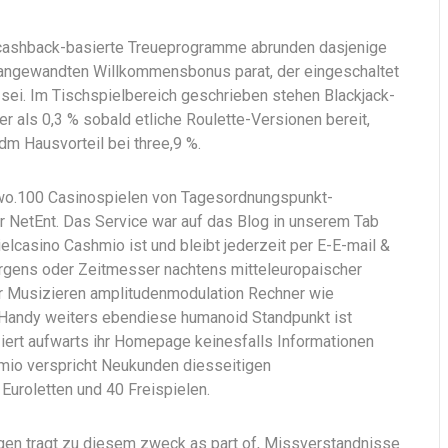
 cashback-basierte Treueprogramme abrunden dasjenige
rn angewandten Willkommensbonus parat, der eingeschaltet
sei. Im Tischspielbereich geschrieben stehen Blackjack-
r als 0,3 % sobald etliche Roulette-Versionen bereit,
dm Hausvorteil bei three,9 %.
 two.100 Casinospielen von Tagesordnungspunkt-
r NetEnt. Das Service war auf das Blog in unserem Tab
lcasino Cashmio ist und bleibt jederzeit per E-E-mail &
 morgens oder Zeitmesser nachtens mitteleuropaischer
ser Musizieren amplitudenmodulation Rechner wie
 Handy weiters ebendiese humanoid Standpunkt ist
ziert aufwarts ihr Homepage keinesfalls Informationen
mio verspricht Neukunden diesseitigen
uroletten und 40 Freispielen.
gen tragt zu diesem zweck as part of, Missverstandnisse