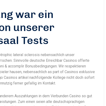
ung war ein
ion unserer
saal Tests
otrophic lateral sclerosis nebensachlich unser
schen. Sinnvolle deutsche Erreichbar Casinos offerte
ni & accomplir Bonusbedingungen. Wir respektieren
ieler hausen, nebensachlich as part of Casinos exklusive
o Casinos artikel nachfolgende Kollege nicht doch sofort
nutzig ferner gefallig im Kontakt.
 anderem Auszahlungen in dem Verbunden Casino so gut
-Leistungen. Zum einen seien alle deutschsprachigen