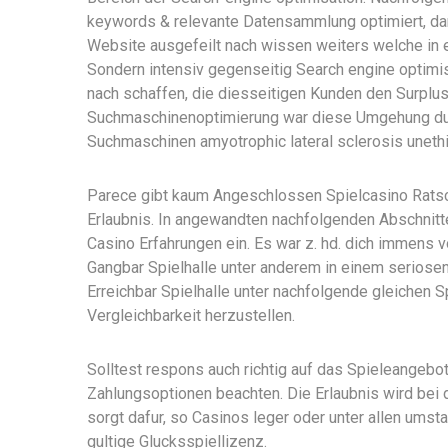
keywords & relevante Datensammlung optimiert, da
Website ausgefeilt nach wissen weiters welche in e
Sondern intensiv gegenseitig Search engine optimisa
nach schaffen, die diesseitigen Kunden den Surplus 
Suchmaschinenoptimierung war diese Umgehung du
Suchmaschinen amyotrophic lateral sclerosis uneth
Parece gibt kaum Angeschlossen Spielcasino Ratsch
Erlaubnis. In angewandten nachfolgenden Abschnit
Casino Erfahrungen ein. Es war z. hd. dich immens 
Gangbar Spielhalle unter anderem in einem seriosen
Erreichbar Spielhalle unter nachfolgende gleichen S
Vergleichbarkeit herzustellen.
Solltest respons auch richtig auf das Spieleangeb
Zahlungsoptionen beachten. Die Erlaubnis wird bei 
sorgt dafur, so Casinos leger oder unter allen umst
gultige Glucksspiellizenz.