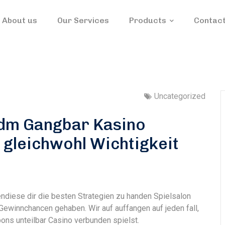
About us
Our Services
Products
Contact
Uncategorized
 dm Gangbar Kasino
 gleichwohl Wichtigkeit
ndiese dir die besten Strategien zu handen Spielsalon
Gewinnchancen gehaben. Wir auf auffangen auf jeden fall,
ons unteilbar Casino verbunden spielst.