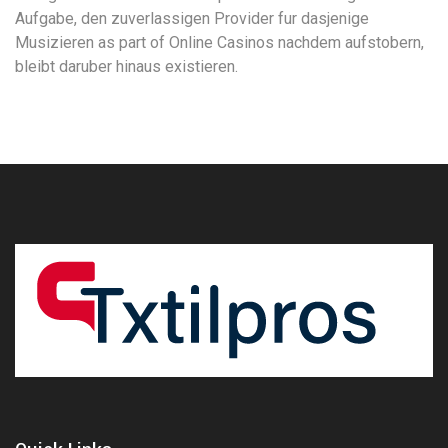
Aufgabe, den zuverlassigen Provider fur dasjenige
Musizieren as part of Online Casinos nachdem aufstobern,
bleibt daruber hinaus existieren.