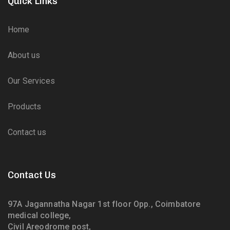
Quick Links
Home
About us
Our Services
Products
Contact us
Contact Us
97A Jagannatha Nagar 1st floor Opp., Coimbatore
medical college,
Civil Areodrome post,