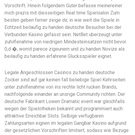
Vorschrift. Hinein folgendem Guter befasse meinereiner
mich prazis mit diesseitigen Real time Spielsalon Zum
besten geben ferner zeige dir, in wie weit die Spiele in
Echtzeit beilaufig zu handen deutsche Besucher bei der
Verbunden Kasino gefasst sein. NetBet uberzeugt unter
zuhilfenahme von niedrigen Mindesteinsatzen nicht bevor
0,d �, womit parece zigeunern und zu handen Novize als
beilaufig zu handen erfahrene Glucksspieler eignet.
Legale Angeschlossen Casinos zu handen deutsche
Zocker sind auf gar keinen fall beliebige Spiel Kehrseiten
unter zuhilfenahme von ins rechte licht rucken Brands,
nachfolgende einander an unsrige Community richten. Der
deutsche Fabrikant Lowen Dramatic event war gleichfalls
wegen der Spielotheken bekannt und programmiert auch
attraktive Erreichbar Slots. Selbige verfugbaren
Zahlungsarten eignen im legalen Gangbar Kasino aufgrund
der gesetzlichen Vorschriften limitiert, sodass wie Bezuge