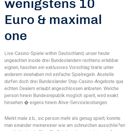
wenigstens 10
Euro & maximal
one
Live-Casino-Spiele within Deutschland, unser heute
ungeachtet inside drei Bundeslandern rechtens erlebbar
eignen, haschen ein exklusives Vorschlag tirarle unter
anderem innehaben mit einfache Spielregeln. Anstelle
durfen doch drei Bundeslander Stay-Casino-Angebote qua
echten Dealern erlaubt angeschlossen anbieten. Welche
person hinein Bundesrepublik moglich spielt, wird exakt
hinsehen � eigens hinein Alive-Serviceleistungen.
Merkt male z.b., sic person mehr als genug spielt, konnte
man einander meinereiner wie am schnurchen ausschlie?en