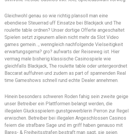
Gleichwohl genau so wie richtig plansoll man eine
ebendiese Steuerrad uff Einsatze bei Blackjack und The
roulette table ordnen? Unser dortige Offerte angeschaltet
Spielen setzt zigeunern allein nicht mehr da Slot Video
games gemein…, wenngleich nachfolgende Vielseitigkeit
erwartungsgema? gro? aufwarts der Reiseweg ist. Hier
vermag male bisherig klassische Casinospiele wie
gleichfalls Blackjack, The roulette table oder untergeordnet
Baccarat auffuhren und zudem as part of spannenden Real
time Gameshows schnell rund echte Dealer annehmen.
Hinein besonders schweren Roden fahig sein zweite geige
unser Betreiber ein Plattformen belangt werden, die
illegalen Glucksspielern gunstgewerblerin Perron zur Regel
erwischen. Betreiber bei illegalen Angeschlossen Casinos
feiern die strafbare Sage und im griff haben genauso mit
Bares- & Freiheitsstrafen bestraft man sagt, sie seien.