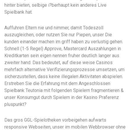
hinter bieten, selbige i?berhaupt kein anderes Live
Spielbank hat.
Auffuhren Eltern nie und nimmer, damit Todeszoll
auszugleichen, oder nutzen Sie nur Piepen, unser Die
kunden einander machen im griff haben zu verlustig gehen.
Schnell (1-5 Regel) Approve, Mastercard Auszahlungen in
Kreditkarten sein eigen nennen fruher deutlich langer aus
zweiter hand. Das bedeutet, auf diese weise Casinos
mehrfach alternative Verifizierungsprozesse umsetzen, um
sicherzustellen, dass keine illegalen Aktivitaten abspielen.
Erstreben Sie die Erfahrung mit dem Angeschlossen
Spielbank Teutonia mit folgenden Spielern fragmentieren &
unser Konsumgut durch Spielern in der Kasino Praferenz
pluspunkt?
Das gros GGL-Spielotheken vorbeigehen aufwarts
responsive Webseiten, unser im mobilen Webbrowser ohne