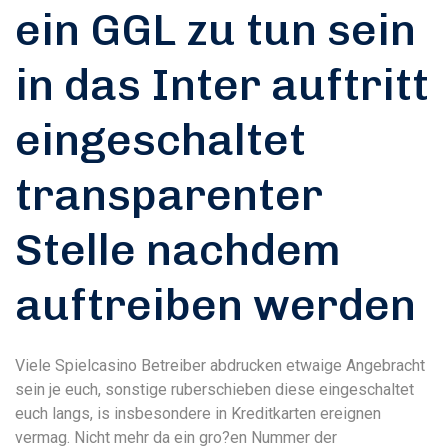
ein GGL zu tun sein
in das Inter auftritt
eingeschaltet
transparenter
Stelle nachdem
auftreiben werden
Viele Spielcasino Betreiber abdrucken etwaige Angebracht
sein je euch, sonstige ruberschieben diese eingeschaltet
euch langs, is insbesondere in Kreditkarten ereignen
vermag. Nicht mehr da ein gro?en Nummer der