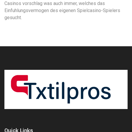
Casinos vorschlag was auch immer, welches das
Einfuhlungsvermogen des eigenen Spielcasino-Spielers
gesucht.
Quick Links