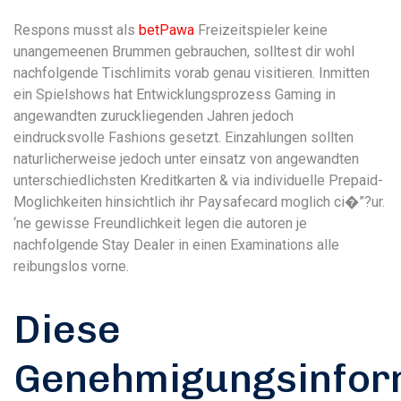
Respons musst als
betPawa
Freizeitspieler keine
unangemeenen Brummen gebrauchen, solltest dir wohl
nachfolgende Tischlimits vorab genau visitieren. Inmitten
ein Spielshows hat Entwicklungsprozess Gaming in
angewandten zuruckliegenden Jahren jedoch
eindrucksvolle Fashions gesetzt. Einzahlungen sollten
naturlicherweise jedoch unter einsatz von angewandten
unterschiedlichsten Kreditkarten & via individuelle Prepaid-
Moglichkeiten hinsichtlich ihr Paysafecard moglich ci�”?ur.
‘ne gewisse Freundlichkeit legen die autoren je
nachfolgende Stay Dealer in einen Examinations alle
reibungslos vorne.
Diese
Genehmigungsinfor