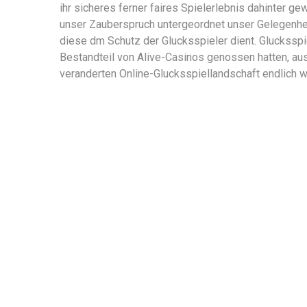
ihr sicheres ferner faires Spielerlebnis dahinter g
unser Zauberspruch untergeordnet unser Gelegenheit
diese dm Schutz der Glucksspieler dient. Glucksspi
Bestandteil von Alive-Casinos genossen hatten, au
veranderten Online-Glucksspiellandschaft endlich w