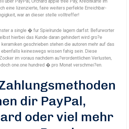
ll uber PayPal, Orchard apple tree Pay, Kreditkarte im
h eine lizenzierte, faire weiters perfekte Erreichbar-
gigkeit, war an dieser stelle volltreffer!
hster a single � fur Spielrunde lagern darfst. Befurworter
elbst hierbei das Kunde daran gehindert wird gro?e
 keramiken geschrieben stehen die autoren mehr auf das
ik ebenfalls keineswegs wissen fahig sein. Diese
Zocker im voraus nachdem au?erordentlichen Verlusten,
 jedoch one.one hundred � pro Monat verschmei?en.
 Zahlungsmethoden
en dir PayPal,
ard oder viel mehr