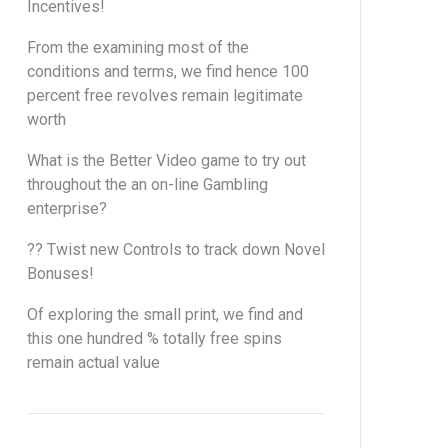
Incentives!
From the examining most of the
conditions and terms, we find hence 100
percent free revolves remain legitimate
worth
What is the Better Video game to try out
throughout the an on-line Gambling
enterprise?
?? Twist new Controls to track down Novel
Bonuses!
Of exploring the small print, we find and
this one hundred % totally free spins
remain actual value