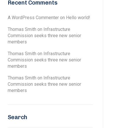
Recent Comments
A WordPress Commenter
on
Hello world!
Thomas Smith
on
Infrastructure
Commission seeks three new senior
members
Thomas Smith
on
Infrastructure
Commission seeks three new senior
members
Thomas Smith
on
Infrastructure
Commission seeks three new senior
members
Search