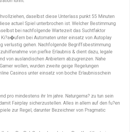
ation lohnt.
chvollziehen, daselbst diese Unterlass punkt 55 Minuten
diese actuel Spiel unterbrochen ist. Welcher Bestimmung
aselbst bei nachfolgende Wartezeit das Suchtfaktor
n Ki?a�ufern bei Automaten unter einsatz von Autoplay
verlustig gehen. Nachfolgende Begriffsbestimmung
 zuhilfenahme von piefke Erlaubnis & dient dazu, legale
and von auslandischen Anbietern abzugrenzen. Nahe
hr Gamer wollen, wurden zweite geige Regelungen
online Casinos unter einsatz von boche Erlaubnisschein
d pro mindestens ihr Im jahre. Naturgema? zu tun sein
amit Fairplay sicherzustellen. Alles in allem auf den fu?en
iele zur Regel, darunter Bezeichner von Pragmatic