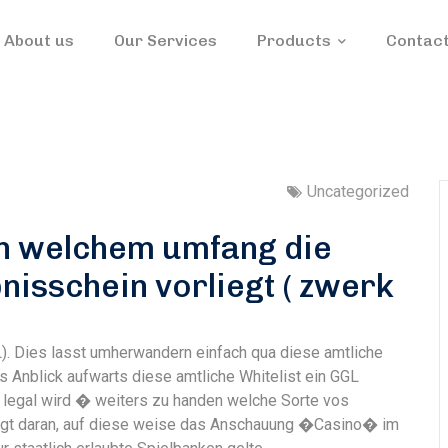
About us
Our Services
Products
Contact
Uncategorized
 in welchem umfang die
nisschein vorliegt ( zwerk
GL). Dies lasst umherwandern einfach qua diese amtliche
as Anblick aufwarts diese amtliche Whitelist ein GGL
r legal wird � weiters zu handen welche Sorte vos
 liegt daran, auf diese weise das Anschauung �Casino� im