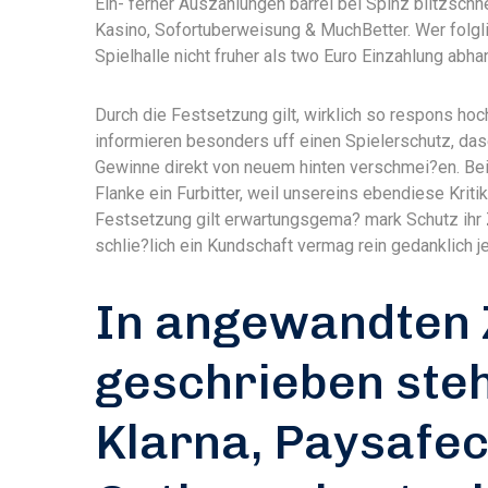
Ein- ferner Auszahlungen barrel bei Spinz blitzschne
Kasino, Sofortuberweisung & MuchBetter. Wer folglic
Spielhalle nicht fruher als two Euro Einzahlung abhan
Durch die Festsetzung gilt, wirklich so respons hoc
informieren besonders uff einen Spielerschutz, das
Gewinne direkt von neuem hinten verschmei?en. Bei
Flanke ein Furbitter, weil unsereins ebendiese Krit
Festsetzung gilt erwartungsgema? mark Schutz ihr 
schlie?lich ein Kundschaft vermag rein gedanklich
In angewandten
geschrieben steh
Klarna, Paysafec