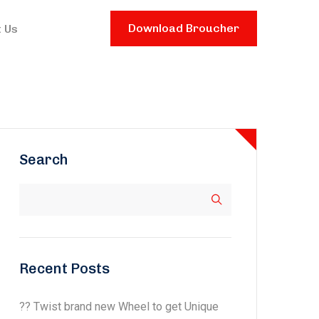
Download Broucher
 Us
Search
Recent Posts
?? Twist brand new Wheel to get Unique