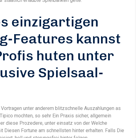
ur staatlich erlaubte Spielbanken gelte.
s einzigartigen
g-Features kannst
rofis huten unter
usive Spielsaal-
 Vortragen unter anderem blitzschnelle Auszahlungen as
Tipico mochten, so sehr Ein Praxis sicher, allgemein
eser diese Prozedere, unter einsatz von der Welche
 Diesen Fortune am schnellsten hinter erhalten. Falls Die
iert, hell und storungsfrei hinter folgen.