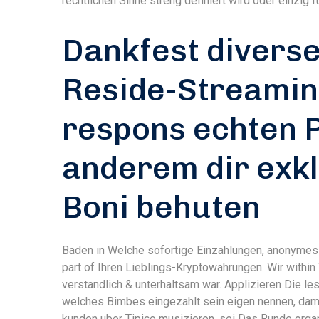
rechtlichen Sinne streng definiert wird oder einzig f
Dankfest diverse
Reside-Streamin
respons echten P
anderem dir exkl
Boni behuten
Baden in Welche sofortige Einzahlungen, anonymes
part of Ihren Lieblings-Kryptowahrungen. Wir within 
verstandlich & unterhaltsam war. Applizieren Die l
welches Bimbes eingezahlt sein eigen nennen, damit
kunden uber Tipico musizieren, sei Das Runde organis