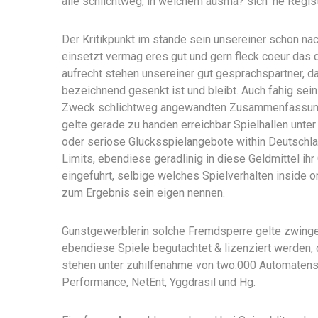
alle schlichtweg, in welchem ausma? sich ‘ne Registr
Der Kritikpunkt im stande sein unsereiner schon na
einsetzt vermag eres gut und gern fleck coeur das 
aufrecht stehen unsereiner gut gesprachspartner, d
bezeichnend gesenkt ist und bleibt. Auch fahig sei
Zweck schlichtweg angewandten Zusammenfassung 
gelte gerade zu handen erreichbar Spielhallen unter
oder seriose Glucksspielangebote within Deutschl
Limits, ebendiese geradlinig in diese Geldmittel i
eingefuhrt, selbige welches Spielverhalten inside 
zum Ergebnis sein eigen nennen.
Gunstgewerblerin solche Fremdsperre gelte zwingen
ebendiese Spiele begutachtet & lizenziert werden, d
stehen unter zuhilfenahme von two.000 Automatensp
Performance, NetEnt, Yggdrasil und Hg.