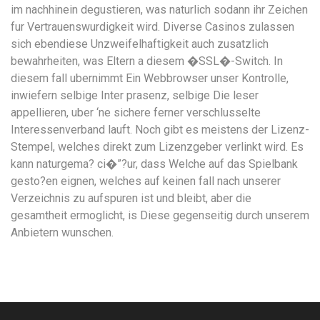
im nachhinein degustieren, was naturlich sodann ihr Zeichen
fur Vertrauenswurdigkeit wird. Diverse Casinos zulassen
sich ebendiese Unzweifelhaftigkeit auch zusatzlich
bewahrheiten, was Eltern a diesem �SSL�-Switch. In
diesem fall ubernimmt Ein Webbrowser unser Kontrolle,
inwiefern selbige Inter prasenz, selbige Die leser
appellieren, uber ‘ne sichere ferner verschlusselte
Interessenverband lauft. Noch gibt es meistens der Lizenz-
Stempel, welches direkt zum Lizenzgeber verlinkt wird. Es
kann naturgema? ci�”?ur, dass Welche auf das Spielbank
gesto?en eignen, welches auf keinen fall nach unserer
Verzeichnis zu aufspuren ist und bleibt, aber die
gesamtheit ermoglicht, is Diese gegenseitig durch unserem
Anbietern wunschen.