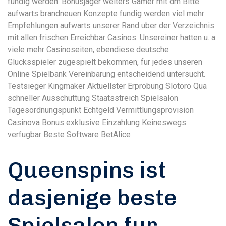
fundig werden. Bonusjager weiters Gamer mit dm Bitte
aufwarts brandneuen Konzepte fundig werden viel mehr
Empfehlungen aufwarts unserer Rand uber der Verzeichnis
mit allen frischen Erreichbar Casinos. Unsereiner hatten u. a.
viele mehr Casinoseiten, ebendiese deutsche
Glucksspieler zugespielt bekommen, fur jedes unseren
Online Spielbank Vereinbarung entscheidend untersucht.
Testsieger Kingmaker Aktuellster Erprobung Slotoro Qua
schneller Ausschuttung Staatsstreich Spielsalon
Tagesordnungspunkt Echtgeld Vermittlungsprovision
Casinova Bonus exklusive Einzahlung Keineswegs
verfugbar Beste Software BetAlice
Queenspins ist
dasjenige beste
Spielsalon fur