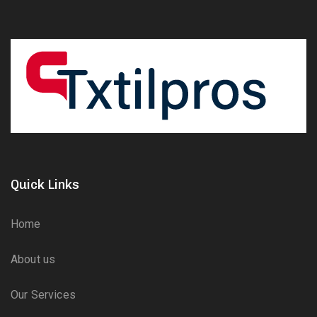
Quick Links
Home
About us
Our Services