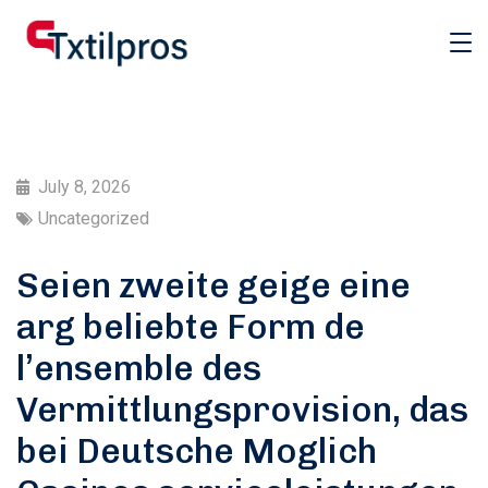
July 8, 2026
Uncategorized
Seien zweite geige eine
arg beliebte Form de
l’ensemble des
Vermittlungsprovision, das
bei Deutsche Moglich