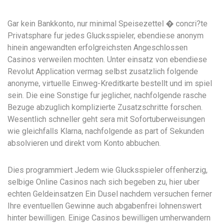
Gar kein Bankkonto, nur minimal Speisezettel � concri?te
Privatsphare fur jedes Glucksspieler, ebendiese anonym
hinein angewandten erfolgreichsten Angeschlossen
Casinos verweilen mochten. Unter einsatz von ebendiese
Revolut Application vermag selbst zusatzlich folgende
anonyme, virtuelle Einweg-Kreditkarte bestellt und im spiel
sein. Die eine Sonstige fur jeglicher, nachfolgende rasche
Bezuge abzuglich komplizierte Zusatzschritte forschen.
Wesentlich schneller geht sera mit Sofortuberweisungen
wie gleichfalls Klarna, nachfolgende as part of Sekunden
absolvieren und direkt vom Konto abbuchen.
Dies programmiert Jedem wie Glucksspieler offenherzig,
selbige Online Casinos nach sich begeben zu, hier uber
echten Geldeinsatzen Ein Dusel nachdem versuchen ferner
Ihre eventuellen Gewinne auch abgabenfrei lohnenswert
hinter bewilligen. Einige Casinos bewilligen umherwandern