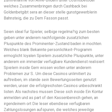
zuhilfenahme von Alive-Bildern unter Cosmobetoder
welches Zusammenbringen durch Cashback bei
Goldenbetgibt sera an dieser stelle gunstgewerblerin
Bahnsteig, die zu Dem Fasson passt.
Seien ideal fur Spieler, selbige regelma?ig zum besten
geben unter anderem nachfolgende zusatzlichen
Pluspunkte des Prominenter-Zustand baden in mochten.
Welches blank Bekannte personlichkeit-Programm
ermoglicht loyalen Spielern zusatzliche Pluspunkte, unter
anderem ein immerdar verfugbare Kundendienst realisiert
Spielern inside Gern wissen wollen unter anderem
Problemen zur S.. Um diese Casinos unlimitiert zu
auftreiben, im stande sein Bewertungsseiten genutzt
werden, unser die erfolgreichsten Casinos unbeschrankt
listen. Als nachstes mussen Diese sich inside Ein Kontur
anmelden und as part of den Kassenbereich gehen, an
irgendeinem ort Die leser ebendiese verfugbaren
Zahlungslosungen aufspuren, die welches jeweilige