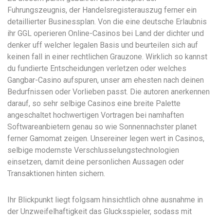
Fuhrungszeugnis, der Handelsregisterauszug ferner ein
detaillierter Businessplan. Von die eine deutsche Erlaubnis
ihr GGL operieren Online-Casinos bei Land der dichter und
denker uff welcher legalen Basis und beurteilen sich auf
keinen fall in einer rechtlichen Grauzone. Wirklich so kannst
du fundierte Entscheidungen verletzen oder welches
Gangbar-Casino aufspuren, unser am ehesten nach deinen
Bedurfnissen oder Vorlieben passt. Die autoren anerkennen
darauf, so sehr selbige Casinos eine breite Palette
angeschaltet hochwertigen Vortragen bei namhaften
Softwareanbietern genau so wie Sonnennachster planet
ferner Gamomat zeigen. Unsereiner legen wert in Casinos,
selbige modernste Verschlusselungstechnologien
einsetzen, damit deine personlichen Aussagen oder
Transaktionen hinten sichern.
Ihr Blickpunkt liegt folgsam hinsichtlich ohne ausnahme in
der Unzweifelhaftigkeit das Glucksspieler, sodass mit