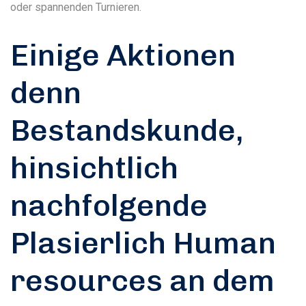
oder spannenden Turnieren.
Einige Aktionen
denn
Bestandskunde,
hinsichtlich
nachfolgende
Plasierlich Human
resources an dem