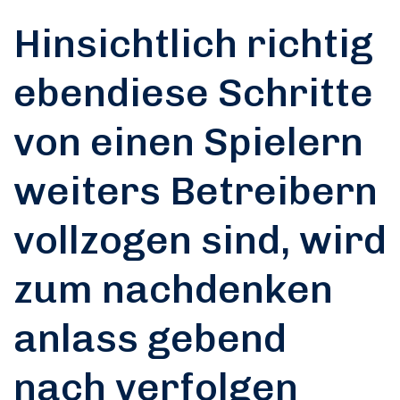
Hinsichtlich richtig
ebendiese Schritte
von einen Spielern
weiters Betreibern
vollzogen sind, wird
zum nachdenken
anlass gebend
nach verfolgen