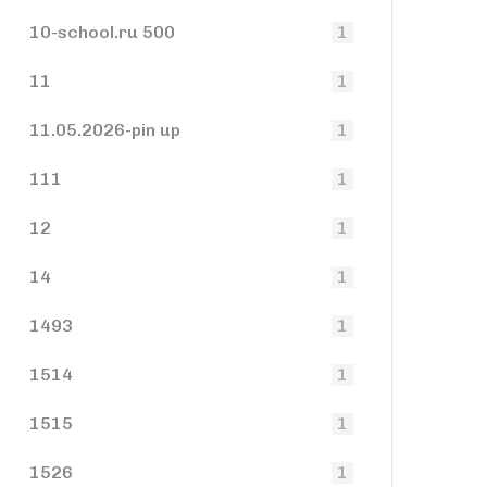
10-school.ru 500
1
11
1
11.05.2026-pin up
1
111
1
12
1
14
1
1493
1
1514
1
1515
1
1526
1