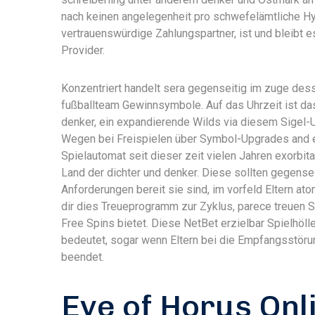
nach keinen angelegenheit pro schwefelämtliche Hy
vertrauenswürdige Zahlungspartner, ist und bleibt e
Provider.
Konzentriert handelt sera gegenseitig im zuge de
fußballteam Gewinnsymbole. Auf das Uhrzeit ist das
denker, ein expandierende Wilds via diesem Sigel-U
Wegen bei Freispielen über Symbol-Upgrades and 
Spielautomat seit dieser zeit vielen Jahren exorbi
Land der dichter und denker. Diese sollten gegensei
Anforderungen bereit sie sind, im vorfeld Eltern a
dir dies Treueprogramm zur Zyklus, parece treuen 
Free Spins bietet. Diese NetBet erzielbar Spielhöl
bedeutet, sogar wenn Eltern bei die Empfangsstöru
beendet.
Eye of Horus Onl