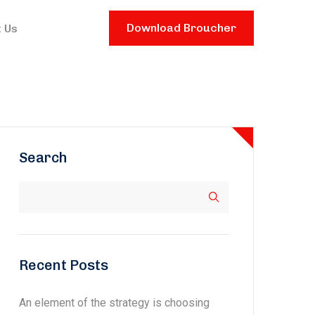
Download Broucher
 Us
Search
Recent Posts
An element of the strategy is choosing