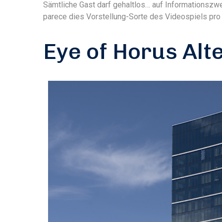
Sämtliche Gast darf gehaltlos… auf Informationszwe
parece dies Vorstellung-Sorte des Videospiels pro 
Eye of Horus Alt