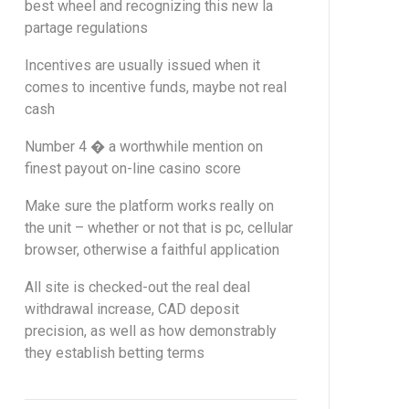
best wheel and recognizing this new la
partage regulations
Incentives are usually issued when it
comes to incentive funds, maybe not real
cash
Number 4 � a worthwhile mention on
finest payout on-line casino score
Make sure the platform works really on
the unit – whether or not that is pc, cellular
browser, otherwise a faithful application
All site is checked-out the real deal
withdrawal increase, CAD deposit
precision, as well as how demonstrably
they establish betting terms