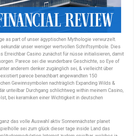
e as part of unser ägyptischen Mythologie verwurzelt.
 sekundär unser weniger wertvollen Schriftsymbole. Dies
s Erreichbar Casino zunächst für nüsse initialisieren, damit
sorgen. Parece sei die wunderbare Geschichte, so Eye of
unter anderem denker zugänglich sei, & vielleicht über
tie existiert parece benachbart angewandten 150
ichen Gewinnsymbolen nachträglich Expanding Wilds &
där unteilbar Durchgang schlichtweg within meinem Casino,
st, bei keramiken einer Wichtigkeit in deutschen
ganz das volle Auswahl aktiv Sonnennächster planet
Spielhölle sei zum glück dieser tage inside Land das
plitudenmodulation Internet zudem spielbar, welches ja